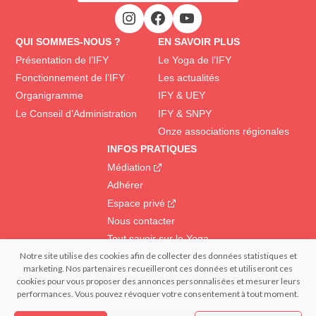
QUI SOMMES-NOUS ?
EN SAVOIR PLUS
Présentation de l’IFY
Le Yoga de l’IFY
Fonctionnement de l’IFY
Les actualités
Organigramme
IFY & UEY
Le Conseil d’Administration
IFY & SNPY
Onze associations régionales
INFOS PRATIQUES
Médiation
Adhérer
Espace privé
Nous contacter
Tout savoir sur le Yoga
Notre site utilise des cookies afin de collecter des données statistiques et
marketing. Nos partenaires recueilleront ces données et utiliseront ces
© 2022 IFY Institut Français du Yoga | Tous droits réservés – Reproduction
cookies pour vous proposer des annonces personnalisées et mesurer leurs
interdite | Réalisation : – FRANCECOM, Agence digitale
performances. Vous pouvez révoquer votre consentement à tout moment.
Confidentialité et données personnelles
Mentions légales
Politique de cookies (EU)