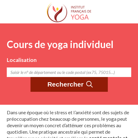
Trouver un cours de yoga
Trouver une formation
Le Yoga de l’IFY
Trouver un professeur de yoga
Qui sommes-nous
Formateurs agréés
Cours de yoga individuel
Présentation de l’IFY
La démarche pour devenir professeur de Yoga
Onze associations régionales
Trouver un stage de yoga
Localisation
Fonctionnement de l’IFY
L’enseignement et la formation de l’IFY
Trouver un séminaire de yoga
Les actualités de IFY
Organigramme
(Protocole de l’Île de Ré)
Le Conseil d’Administration
Adhérer à l’IFY
S’assurer
L’IFY et l’UEY
Bibliographie
Dans une époque où le stress et l’anxiété sont des sujets de
préoccupation chez beaucoup de personnes, le yoga peut
devenir un moyen concret d’atténuer ces problèmes au
quotidien. Une pratique ancestrale qui permet de