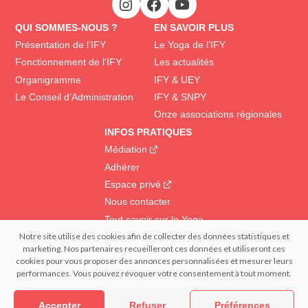
QUI SOMMES-NOUS ?
EN SAVOIR PLUS
Présentation de l’IFY
Le Yoga de l’IFY
Fonctionnement de l’IFY
Les actualités
Organigramme
IFY & UEY
Le Conseil d’Administration
IFY & SNPY
Onze associations régionales
INFOS PRATIQUES
Médiation
Adhérer
Espace privé
Nous contacter
Tout savoir sur le Yoga
Notre site utilise des cookies afin de collecter des données statistiques et
marketing. Nos partenaires recueilleront ces données et utiliseront ces
© 2022 IFY Institut Français du Yoga | Tous droits réservés – Reproduction
cookies pour vous proposer des annonces personnalisées et mesurer leurs
interdite | Réalisation : – FRANCECOM, Agence digitale
performances. Vous pouvez révoquer votre consentement à tout moment.
Confidentialité et données personnelles
Mentions légales
Politique de cookies (EU)
Accepter
Refuser
Préférences