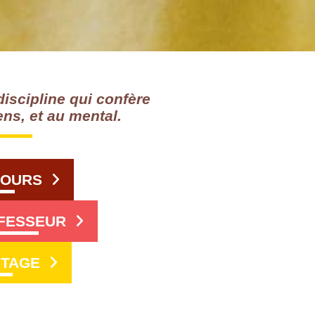
discipline qui confère
ens, et au mental.
COURS
FESSEUR
STAGE