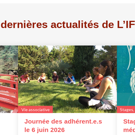
dernières actualités de L’
Vie associative
Stages,
Journée des adhérent.e.s
Sta
le 6 juin 2026
méd