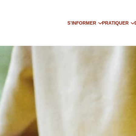
S’INFORMER
PRATIQUER
Qui sommes-nous
Trouver un co
Les actualités
Trouver un pr
Le yoga enseigné
Trouver un st
Adhérez à l’IFY YTE
Trouver un sé
Bibliographie
IFY National