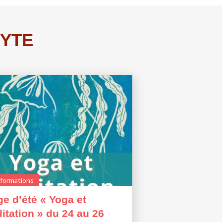
IFYTE
 formations
ge d’été « Yoga et
itation » du 24 au 26