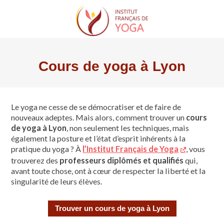
Trouver un cours de yoga
Trouver une formation
Le Yoga de l’IFY
Trouver un professeur de yoga
Qui sommes-nous
Formateurs agréés
Cours de yoga à Lyon
Présentation de l’IFY
La démarche pour devenir professeur de Yoga
Onze associations régionales
Trouver un stage de yoga
Fonctionnement de l’IFY
Le yoga ne cesse de se démocratiser et de faire de
L’enseignement et la formation de l’IFY
Trouver un séminaire de yoga
Les actualités de IFY
nouveaux adeptes. Mais alors, comment trouver un
cours
Organigramme
(Protocole de l’Île de Ré)
de yoga à Lyon
, non seulement les techniques, mais
Le Conseil d’Administration
également la posture et l’état d’esprit inhérents à la
Adhérer à l’IFY
S’assurer
pratique du yoga ? À
l’Institut Français de Yoga
, vous
L’IFY et l’UEY
trouverez des
professeurs diplômés et qualifiés
qui,
Bibliographie
avant toute chose, ont à cœur de respecter la liberté et la
singularité de leurs élèves.
Trouver un cours de yoga à Lyon