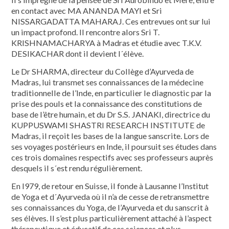
en contact avec MA ANANDA MAYI et Sri
NISSARGADATTA MAHARAJ. Ces entrevues ont sur lui
un impact profond. Il rencontre alors Sri T.
KRISHNAMACHARYA à Madras et étudie avec T.K.V.
DESIKACHAR dont il devient l´élève.
Le Dr SHARMA, directeur du Collège d’Ayurveda de
Madras, lui transmet ses connaissances de la médecine
traditionnelle de l’Inde, en particulier le diagnostic par la
prise des pouls et la connaissance des constitutions de
base de l’être humain, et du Dr S.S. JANAKI, directrice du
KUPPUSWAMI SHASTRI RESEARCH INSTITUTE de
Madras, il reçoit les bases de la langue sanscrite. Lors de
ses voyages postérieurs en Inde, il poursuit ses études dans
ces trois domaines respectifs avec ses professeurs auprès
desquels il s´est rendu régulièrement.
En l979, de retour en Suisse, il fonde à Lausanne l’Institut
de Yoga et d´Ayurveda où il n’a de cesse de retransmettre
ses connaissances du Yoga, de l’Ayurveda et du sanscrit à
ses élèves. Il s’est plus particulièrement attaché à l’aspect
thérapeutique et éducatif de ces sciences et plus