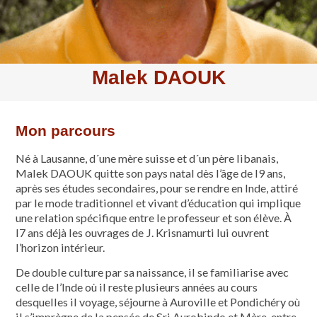
Malek DAOUK
Mon parcours
Né à Lausanne, d´une mère suisse et d´un père libanais,
Malek DAOUK quitte son pays natal dès l’âge de l9 ans,
après ses études secondaires, pour se rendre en Inde, attiré
par le mode traditionnel et vivant d’éducation qui implique
une relation spécifique entre le professeur et son élève. À
l7 ans déjà les ouvrages de J. Krisnamurti lui ouvrent
l’horizon intérieur.
De double culture par sa naissance, il se familiarise avec
celle de l’Inde où il reste plusieurs années au cours
desquelles il voyage, séjourne à Auroville et Pondichéry où
il s’imprègne de la pensée de Sri Aurobindo et Mère, entre