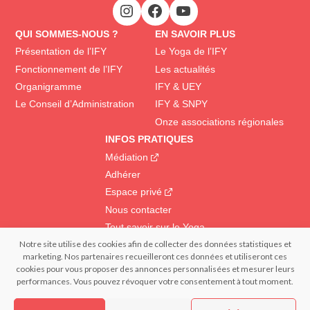
QUI SOMMES-NOUS ?
EN SAVOIR PLUS
Présentation de l’IFY
Le Yoga de l’IFY
Fonctionnement de l’IFY
Les actualités
Organigramme
IFY & UEY
Le Conseil d’Administration
IFY & SNPY
Onze associations régionales
INFOS PRATIQUES
Médiation
Adhérer
Espace privé
Nous contacter
Tout savoir sur le Yoga
Notre site utilise des cookies afin de collecter des données statistiques et
marketing. Nos partenaires recueilleront ces données et utiliseront ces
© 2022 IFY Institut Français du Yoga | Tous droits réservés – Reproduction
cookies pour vous proposer des annonces personnalisées et mesurer leurs
interdite | Réalisation : – FRANCECOM, Agence digitale
performances. Vous pouvez révoquer votre consentement à tout moment.
Confidentialité et données personnelles
Mentions légales
Politique de cookies (EU)