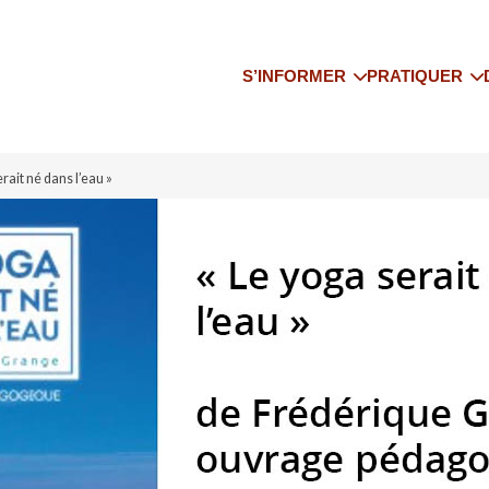
S’INFORMER
PRATIQUER
Le Yoga de l’IFY
Trouver un co
Qui sommes-nous
Trouver un pr
erait né dans l’eau »
yoga
Onze associations régionales
Trouver un st
Les actualités de IFY
Trouver un sé
Adhérer à l’IFY
S’assurer
Bibliographie