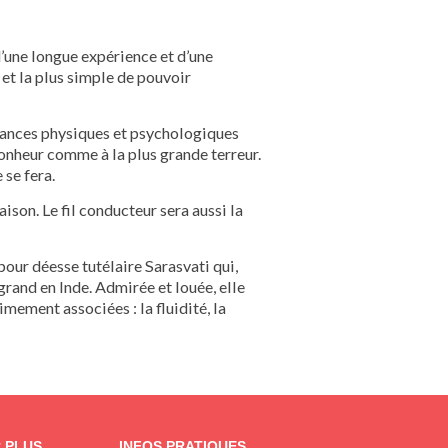
d’une longue expérience et d’une
 et la plus simple de pouvoir
onances physiques et psychologiques
bonheur comme à la plus grande terreur.
 se fera.
taison. Le fil conducteur sera aussi la
pour déesse tutélaire Sarasvati qui,
 grand en Inde. Admirée et louée, elle
imement associées : la fluidité, la
R PLUS
INFOS PRATIQUES