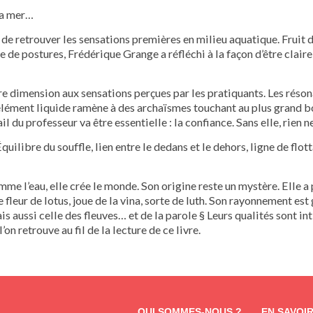
 La mer…
de retrouver les sensations premières en milieu aquatique. Fruit 
 de postures, Frédérique Grange a réfléchi à la façon d’être claire
tre dimension aux sensations perçues par les pratiquants. Les rés
l’élément liquide ramène à des archaïsmes touchant au plus grand 
il du professeur va être essentielle : la confiance. Sans elle, rien ne
Équilibre du souffle, lien entre le dedans et le dehors, ligne de flot
mme l’eau, elle crée le monde. Son origine reste un mystère. Elle a 
e fleur de lotus, joue de la vina, sorte de luth. Son rayonnement est
s aussi celle des fleuves… et de la parole § Leurs qualités sont int
’on retrouve au fil de la lecture de ce livre.
QUI SOMMES-NOUS ?
EN SAVOI