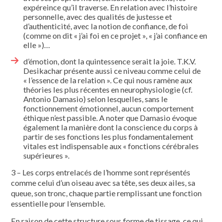
expéreince qu’il traverse. En relation avec l’histoire
personnelle, avec des qualités de justesse et
d’authenticité, avec la notion de confiance, de foi
(comme on dit « j’ai foi en ce projet », « j’ai confiance en
elle »)…
d’émotion, dont la quintessence serait la joie. T.K.V.
Desikachar présente aussi ce niveau comme celui de
« l’essence de la relation ». Ce qui nous ramène aux
théories les plus récentes en neurophysiologie (cf.
Antonio Damasio) selon lesquelles, sans le
fonctionnement émotionnel, aucun comportement
éthique n’est passible. A noter que Damasio évoque
également la manière dont la conscience du corps à
partir de ses fonctions les plus fondamentalement
vitales est indispensable aux « fonctions cérébrales
supérieures ».
3 – Les corps entrelacés de l’homme sont représentés
comme celui d’un oiseau avec sa tête, ses deux ailes, sa
queue, son tronc, chaque partie remplis­sant une fonction
essentielle pour l’en­semble.
En raison de cette structure sous forme de tissage, ce qui