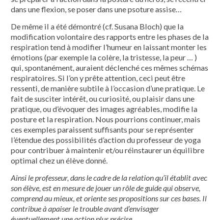
dans une flexion, se poser dans une psoture assise…
De même il a été démontré (cf. Susana Bloch) que la
modification volon­taire des rapports entre les phases de la
respiration tend à modifier l’humeur en laissant monter les
émotions (par exemple la colère, la tristesse, la peur … )
qui, spontanément, auraient déclenché ces mêmes schémas
respiratoires. Si l’on y prête attention, ceci peut être
ressenti, de manière subtile à l’occasion d’une pra­tique. Le
fait de susciter intérêt, ou curiosi­té, ou plaisir dans une
pratique, ou d’évoquer des images agréables, modifie la
posture et la respiration. Nous pourrions continuer, mais
ces exemples paraissent suffisants pour se représenter
l’étendue des possibilités d’action du professeur de yoga
pour contribuer à maintenir et/ou réinstaurer un équilibre
optimal chez un élève donné.
Ainsi le professeur, dans le cadre de la relation qu’il établit avec
son élève, est en mesure de jouer un rôle de guide qui observe,
comprend au mieux, et oriente ses propositions sur ces bases. Il
contribue à apaiser le trouble avant d’envisager
éventuellement une action plus précise.