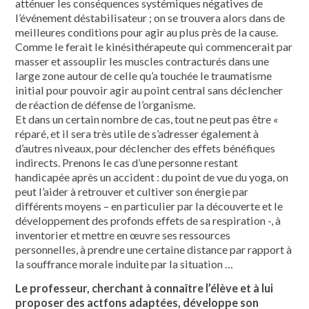
atténuer les conséquences systémiques négatives de
l’événement déstabilisateur ; on se trouvera alors dans de
meilleures condi­tions pour agir au plus près de la cause.
Comme le ferait le kinésithérapeute qui commencerait par
masser et assouplir les muscles contracturés dans une
large zone autour de celle qu’a touchée le trauma­tisme
initial pour pouvoir agir au point central sans déclencher
de réaction de défense de l’organisme.
Et dans un certain nombre de cas, tout ne peut pas être «
réparé, et il sera très utile de s’adresser également à
d’autres niveaux, pour déclencher des effets béné­fiques
indirects. Prenons le cas d’une per­sonne restant
handicapée après un acci­dent : du point de vue du yoga, on
peut l’aider à retrouver et cultiver son énergie par
différents moyens – en particulier par la découverte et le
développement des profonds effets de sa respiration -, à
inventorier et mettre en œuvre ses res­sources
personnelles, à prendre une cer­taine distance par rapport à
la souffrance morale induite par la situation …
Le professeur, cherchant à connaître l’élève et à lui
proposer des actfons adaptées, développe son