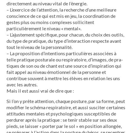
directement au niveau vital de l’énergie.
– L’exercice de l’attention, la recherche d’une meilleure
conscience de ce qui est mis en jeu, la coordination de
gestes plus ou moins complexes solli­citent
particulièrement le niveau « men­tal».
– L’ajustement spécifique, pour cha­cun, du choix des outils,
du type de pra­tique, du type d’interaction respecte avant
tout le niveau de la personnalité.
– La proposition d’intentions particu­lières associées à
telle pratique postura­le ou respiratoire, d’images, de pra­
tiques de son ou de chant est une source d’inspiration qui
fait appel au niveau émotionnel de la personne et
contribue souvent à mettre les élèves en relation les uns
avec les autres.
Mais il est aussi vrai de dire que :
Si l’on y prête attention, chaque pos­ture, par sa forme, peut
modifier le sché­ma respiratoire, et aussi susciter certaines
attitudes mentales et psychologiques sus­ceptibles de
perdurer après la pratique : se tenir stable sur ses deux
pieds, se lais­ser « porter par le sol » en position allon­gée,
se préparer à l’action dans la postu­re du héros, se recentrer