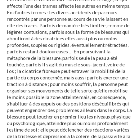
affecte l’une des trames affecte les autres en même temps.
En d’autres termes : les divers acci­dents de parcours
rencontrés par une personne au cours de sa vie laissent en
elle des traces. Parfois de manière très limitée, comme de
légères contusions, parfois sous la forme de blessures qui
aboutiront à des cicatrices elles aussi plus ou moins
profondes, souples ou rigides, éventuellement rétractées,
par­fois restant douloureuses … En poursui­vant la
métaphore de la blessure, parfois seule la peau a été
touchée, parfois il s’agit du muscle sous-jacent, voire de
l’os ; la cicatrice fibreuse peut entraver la mobilité de la
partie du corps concer­née, mais aussi parfois exercer une
trac­tion à distance ; pour moins souffrir, la personne peut
organiser ses mouvements de telle sorte qu’elle mobilise
le moins possible la zone atteinte mais, en consé­quence,
s’habituer à des appuis ou des positions déséquilibrés qui
peuvent engendrer des problèmes ailleurs dans le corps. La
blessure peut toucher en pre­mier lieu les niveaux physique
ou psy­chologique, atteindre plus ou moins pro­fondément
l’estime de soi ; elle peut déclencher des réactions variées,
de la tristesse et dépression à la colère, de la passivité à la