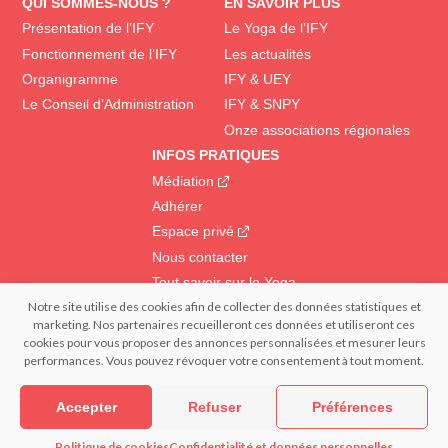
QUI SOMMES-NOUS ?
EN SAVOIR PLUS
Présentation de l’IFY
Le Yoga de l’IFY
Fonctionnement de l’IFY
Les actualités
Organigramme
IFY & UEY
Le Conseil d’Administration
IFY & SNPY
Onze associations régionales
INFOS PRATIQUES
Médiation
Adhérer
Espace privé
Nous contacter
Tout savoir sur le Yoga
Notre site utilise des cookies afin de collecter des données statistiques et
marketing. Nos partenaires recueilleront ces données et utiliseront ces
© 2022 IFY Institut Français du Yoga | Tous droits réservés – Reproduction
cookies pour vous proposer des annonces personnalisées et mesurer leurs
interdite | Réalisation : – FRANCECOM, Agence digitale
performances. Vous pouvez révoquer votre consentement à tout moment.
Confidentialité et données personnelles
Mentions légales
Politique de cookies (EU)
Accepter
Refuser
Préférences
Politique de cookies
Confidentialité et données personnelles