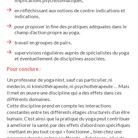
implications psychoso­matiques,
en réfléchissant aux notions de contre-indications et
indications,
pour proposer in fine des pratiques adéquates dans le
champ d’action propre au yoga,
travail en groupes de pairs,
supervisions régulières auprès de spécialistes du yoga
et éventuellement de disciplines associées.
Pour conclure :
Un professeur de yoga n’est, sauf cas particulier, ni
médecin, ni kinésithéra­peute, ni psychothérapeute … Mais
il met en œuvre une discipline qui a des effets dans ces
différents domaines.
Cette discipline prend en compte les interactions
constantes entre tes diffé­rents étages structurels d’un être
humain. C’est ainsi que la pratique du yoga peut contribuer
à améliorer la santé, par des effets d’abord non spéci­fiques
: mettant en jeu tout ce qui « fonctionne ,, bien chez une
personne donnée, même souffrante, « fabriquer ,, plus de