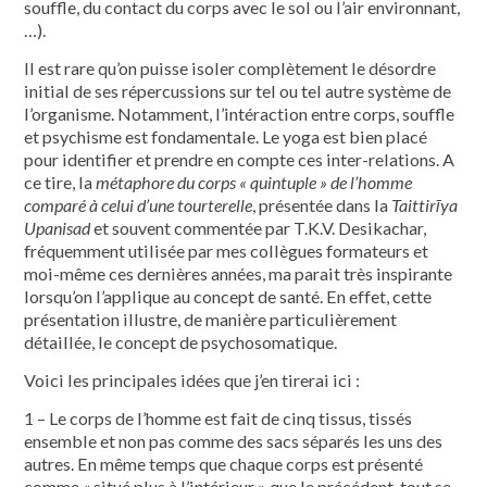
souffle, du contact du corps avec le sol ou l’air environnant,
…).
Il est rare qu’on puisse isoler complètement le désordre
initial de ses répercussions sur tel ou tel autre système de
l’organisme. Notamment, l’intéraction entre corps, souffle
et psychisme est fondamentale. Le yoga est bien placé
pour identifier et prendre en compte ces inter-relations. A
ce tire, la
métaphore du corps « quintuple » de l’homme
comparé à celui d’une tourterelle
, présentée dans la
Taittirīya
Upanisad
et souvent commentée par T.K.V. Desikachar,
fréquemment utilisée par mes collègues formateurs et
moi-même ces dernières années, ma parait très inspirante
lorsqu’on l’applique au concept de santé. En effet, cette
présentation illustre, de manière particulièrement
détaillée, le concept de psychosomatique.
Voici les principales idées que j’en tirerai ici :
1 – Le corps de l’homme est fait de cinq tissus, tissés
ensemble et non pas comme des sacs séparés les uns des
autres. En même temps que chaque corps est présenté
comme « situé plus à l’intérieur » que le précédent, tout se