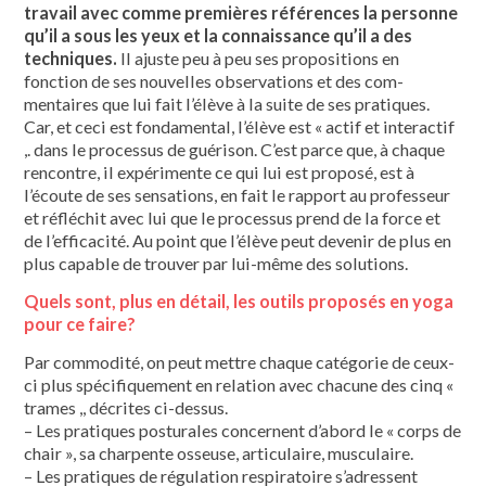
travail avec comme premières références la person­ne
qu’il a sous les yeux et la connais­sance qu’il a des
techniques.
Il ajuste peu à peu ses propositions en
fonction de ses nouvelles observations et des com­
mentaires que lui fait l’élève à la suite de ses pratiques.
Car, et ceci est fondamental, l’élève est « actif et interactif
,. dans le pro­cessus de guérison. C’est parce que, à chaque
rencontre, il expérimente ce qui lui est proposé, est à
l’écoute de ses sen­sations, en fait le rapport au professeur
et réfléchit avec lui que le processus prend de la force et
de l’efficacité. Au point que l’élève peut devenir de plus en
plus capable de trouver par lui-même des solutions.
Quels sont, plus en détail, les outils proposés en yoga
pour ce faire?
Par commodité, on peut mettre chaque catégorie de ceux-
ci plus spécifi­quement en relation avec chacune des cinq «
trames ,, décrites ci-dessus.
– Les pratiques posturales concernent d’abord le « corps de
chair », sa char­pente osseuse, articulaire, musculaire.
– Les pratiques de régulation respira­toire s’adressent