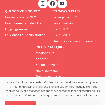
QUI SOMMES-NOUS ?
EN SAVOIR PLUS
Présentation de l’IFY
Le Yoga de l’IFY
Fonctionnement de l’IFY
Les actualités
Organigramme
IFY & UEY
Le Conseil d’Administration
IFY & SNPY
Onze associations régionales
INFOS PRATIQUES
Médiation
Adhérer
Espace privé
Nous contacter
Tout savoir sur le Yoga
Notre site utilise des cookies afin de collecter des données statistiques et
marketing. Nos partenaires recueilleront ces données et utiliseront ces
© 2022 IFY Institut Français du Yoga | Tous droits réservés – Reproduction
cookies pour vous proposer des annonces personnalisées et mesurer leurs
interdite | Réalisation : – FRANCECOM, Agence digitale
performances. Vous pouvez révoquer votre consentement à tout moment.
Confidentialité et données personnelles
Mentions légales
Politique de cookies (EU)