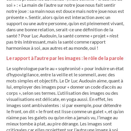
soi » : « La main de l’autre sur notre joue nous fait sentir
notre joue : sa main nous est douce mais notre joue nous est
présente ». Sentir, alors qu’on est interaction avec un
support ou une autre personne, qu’on est pleinement vivant,
dans une bonne relation, serait-ce une définition de la
santé ? Pour Luc Audouin, la santé comme « projet » n’est
pas très intéressant, mais la santé comme rapport
harmonieux à soi, aux autres et au monde, oui !
Le rapport à l’autre par les images : le rôle de la parole
Le sophrologue parle au « sophronisé » pour induire un état
d’hypovigilance, entre la veille et le sommeil, avec des
mots simples et objectifs. Le Dr Luc Audouin aime, quant à
lui, employer des images pour « donner un code d’accès au
corps », selon ses termes. L’utilisation des images ou des
visualisations est délicate, en yoga aussi. En effet, les
images sont ambivalentes : si par exemple, pour détendre
le front, on dit « le front est lisse comme un galet », et qu’on
n’aime pas les galets ou qu’on n’en a jamais vu, l’image au
mieux tombe à plat, au pire dérange. Les images sont
critiquées car elles projettent sur l’autre une image à soi.