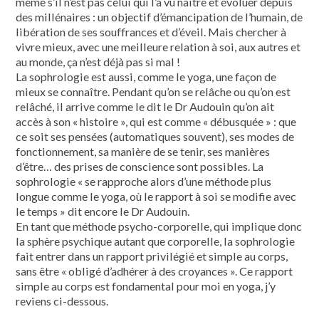
même s’il n’est pas celui qui l’a vu naître et évoluer depuis
des millénaires : un objectif d’émancipation de l’humain, de
libération de ses souffrances et d’éveil. Mais chercher à
vivre mieux, avec une meilleure relation à soi, aux autres et
au monde, ça n’est déjà pas si mal !
La sophrologie est aussi, comme le yoga, une façon de
mieux se connaître. Pendant qu’on se relâche ou qu’on est
relâché, il arrive comme le dit le Dr Audouin qu’on ait
accès à son « histoire », qui est comme « débusquée » : que
ce soit ses pensées (automatiques souvent), ses modes de
fonctionnement, sa manière de se tenir, ses manières
d’être… des prises de conscience sont possibles. La
sophrologie « se rapproche alors d’une méthode plus
longue comme le yoga, où le rapport à soi se modifie avec
le temps » dit encore le Dr Audouin.
En tant que méthode psycho-corporelle, qui implique donc
la sphère psychique autant que corporelle, la sophrologie
fait entrer dans un rapport privilégié et simple au corps,
sans être « obligé d’adhérer à des croyances ». Ce rapport
simple au corps est fondamental pour moi en yoga, j’y
reviens ci-dessous.