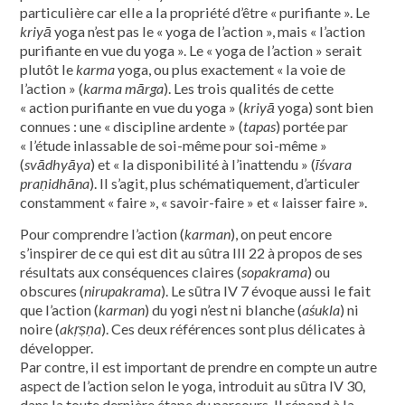
particulière car elle a la propriété d’être « purifiante ». Le
kriyā
yoga n’est pas le « yoga de l’action », mais « l’action
purifiante en vue du yoga ». Le « yoga de l’action » serait
plutôt le
karma
yoga, ou plus exactement « la voie de
l’action » (
karma
mārga
). Les trois qualités de cette
« action purifiante en vue du yoga » (
kriyā
yoga) sont bien
connues : une « discipline ar­dente » (
tapas
) portée par
« l’étude inlassable de soi-même pour soi-même »
(
svādhyāya
) et « la disponibilité à l’inattendu » (
īśvara
praṇidhāna
). Il s’agit, plus schématiquement, d’articuler
constamment « faire », « savoir-faire » et « laisser faire ».
Pour comprendre l’action (
karman
), on peut encore
s’inspirer de ce qui est dit au sûtra Ill 22 à propos de ses
résultats aux conséquences claires (
sopakrama
) ou
obscures (
nirupakrama
). Le sūtra IV 7 évoque aussi le fait
que l’action (
karman
) du yogi n’est ni blanche (
aśukla
) ni
noire (
akṛṣṇa
). Ces deux références sont plus délicates à
développer.
Par contre, il est important de prendre en compte un autre
aspect de l’action selon le yoga, introduit au sūtra IV 30,
dans la toute dernière étape du parcours. Il répond à la