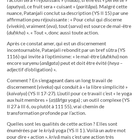
(
apuṇya
), ce fruit sera « cuisant » (
paritāpa
). Malgré cette
nuance, Patanjali conclut sa description (YS Il 15) par une
affirmation peu réjouissante : « Pour celui qui discerne
(
vivekin
), vraiment (
eva
), tout (
sarva
) est source de mal-être
(
duḥkha
) ». « Tout », donc aussi toute action.
Après ce constat amer, qui est un discernement
incontournable, Patanjali rebondit par un bref sūtra (YS
1116) qui invite à l’optimisme: « le mal­-être (
duḥkha
) non
encore suryenu (
anāgata
) peut et doit être évité (
heya
–
adjectif d’obligation) ».
Comment ? En s’engageant dans un long travail de
discernement (
viveka
) qui conduit à « la libre simplicité »
(
kaivalya
) (YS Il 17-27). L’outil pour ce travail c’est « le yoga
aux huit membres » (
aṣṭāṅga
yoga) ; un outil complexe (YS
Il 27 à Ill 6, ou plutôt à 111 55), vrai chemin de
transformation profonde par l’action.
Quelles sont les qualités de cette action ? Elles sont
énumérées par le
kriyā
yoga (YS Il 1 ). Voilà un autre mot
pour dire « action »,
kriyā
mais c’est une action très