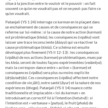
situe à la jonction entre le vouloir et le pouvoir : on fait
souvent ce qu’on ne voudrait pas et on ne peut· pas faire ce
qu’on voudrait.
Patanjali (YS 1 24) interroge ce
karman
en le plaçant dans
un enchaînement de causes et de conséquences qui se
referme sur lui-même : si la cause de notre action (
karman
)
est problématique (
kleśa
), les conséquences (
vipāka
) vont
laisser une trace inconsciente (
āśaya
) qui va réactiver la
cause problématique (
kleśa
). Ce schéma est ensuite
développé plus finement (YS Il 12-13) : les conséquences
(
vipāka
) de nos actions (
karman
) problématiques, mues par
les
kleśa
, seront de toutes façons expérimentées (
vedanīya
);
mais la correspon-dance entre « action » (
karman
) et
conséquences (
vipāka
) sera plus ou moins explicite
(
dṛṣṭa/adṛṣṭa
). Ces conséquences (
vipāka
) affectent notre
condition de vie
jāti
), notre santé (
āyur
) et la nature de nos
expériences (
bhoga
). Patanjali (YS Il 14) nuance cette
traditionnelle et implacable « loi du
karman
» en
introduisant un correctif lié à l’intention (
hetutvā
) : si
l’intention est « vertueuse » (
puṇya
), le fruit (
phala
) de
l’action sera « réjouissant » (
hlāda
), si elle est « perverse »