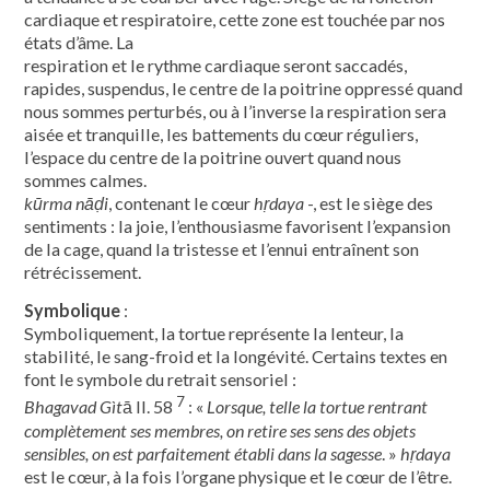
cardiaque et respiratoire, cette zone est touchée par nos
états d’âme. La
respiration et le rythme cardiaque seront saccadés,
rapides, suspendus, le centre de la poitrine oppressé quand
nous sommes perturbés, ou à l’inverse la respiration sera
aisée et tranquille, les battements du cœur réguliers,
l’espace du centre de la poitrine ouvert quand nous
sommes calmes.
kūrma nāḍi
, contenant le cœur
hṛdaya
-, est le siège des
sentiments : la joie, l’enthousiasme favorisent l’expansion
de la cage, quand la tristesse et l’ennui entraînent son
rétrécissement.
Symbolique
:
Symboliquement, la tortue représente la lenteur, la
stabilité, le sang-froid et la longévité. Certains textes en
font le symbole du retrait sensoriel :
7
Bhagavad Gìt
ā II. 58
: «
Lorsque, telle la tortue rentrant
complètement ses membres, on retire ses sens des objets
sensibles, on est parfaitement établi dans la sagesse
. »
hṛdaya
est le cœur, à la fois l’organe physique et le cœur de l’être.