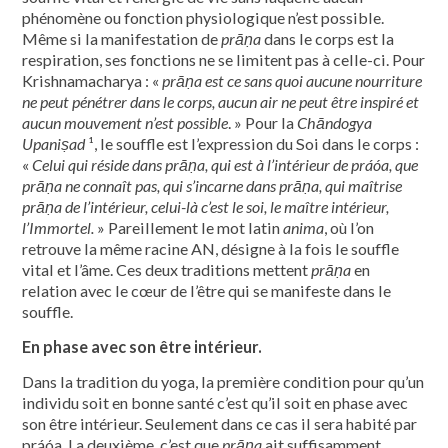
phénomène ou fonction physiologique n’est possible.
Même si la manifestation de
prāṇa
dans le corps est la
respiration, ses fonctions ne se limitent pas à celle-ci. Pour
Krishnamacharya : «
prāṇa est ce sans quoi aucune nourriture
ne peut pénétrer dans le corps, aucun air ne peut être inspiré et
aucun mouvement n’est possible
. » Pour la
Chāndogya
Upaniṣad
¹, le souffle est l’expression du Soi dans le corps :
«
Celui qui réside dans
prāṇa
, qui est à l’intérieur de práóa, que
prāṇa
ne connaît pas, qui s’incarne dans
prāṇa
, qui maîtrise
prāṇa
de l’intérieur, celui-là c’est le soi, le maître intérieur,
l’Immortel.
» Pareillement le mot latin
anima
, où l’on
retrouve la même racine AN, désigne à la fois le souffle
vital et l’âme. Ces deux traditions mettent
prāṇa
en
relation avec le cœur de l’être qui se manifeste dans le
souffle.
En phase avec son être intérieur.
Dans la tradition du yoga, la première condition pour qu’un
individu soit en bonne santé c’est qu’il soit en phase avec
son être intérieur. Seulement dans ce cas il sera habité par
práóa. La deuxième, c’est que
prāṇa
ait suffisamment