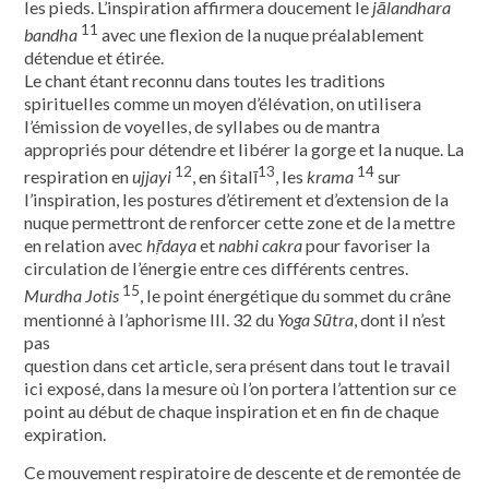
les pieds. L’inspiration affirmera doucement le
jālandhara
11
bandha
avec une flexion de la nuque préalablement
détendue et étirée.
Le chant étant reconnu dans toutes les traditions
spirituelles comme un moyen d’élévation, on utilisera
l’émission de voyelles, de syllabes ou de mantra
appropriés pour détendre et libérer la gorge et la nuque. La
12
13
14
respiration en
ujjayi
, en śìtalī
, les
krama
sur
l’inspiration, les postures d’étirement et d’extension de la
nuque permettront de renforcer cette zone et de la mettre
en relation avec
hṝdaya
et
nabhi cakra
pour favoriser la
circulation de l’énergie entre ces différents centres.
15
Murdha Jotis
, le point énergétique du sommet du crâne
mentionné à l’aphorisme III. 32 du
Yoga Sūtra
, dont il n’est
pas
question dans cet article, sera présent dans tout le travail
ici exposé, dans la mesure où l’on portera l’attention sur ce
point au début de chaque inspiration et en fin de chaque
expiration.
Ce mouvement respiratoire de descente et de remontée de