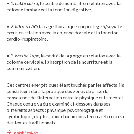
• 1.
nabhi cakra
, le centre du nombril, en relation avec la
colonne lombaireet la fonction digestive,
• 2.
kūrma nāḍi
la cage thoracique qui protège
hṛdaya
, le
cœur, en relation avec la colonne dorsale et la fonction
cardio-respiratoire,
• 3.
kanṭha kūpe
, la cavité de la gorge en relation avec la
colonne cervicale, l’absorption de la nourriture et la
communication.
Ces centres énergétiques étant touchés par les affects, ils
constituent dans la pratique des zones de prise de
conscience de l’interaction entre le physique et le mental.
Chaque centre va être examiné ci-dessous dans ses
différents aspects : physique, psychologique et
symbolique ; de plus, pour chacun nous ferons référence à
des textes traditionnels.
nabhi cakra