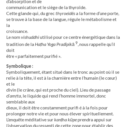
d’absorption et de
communication et le siège de la thyroïde.
Cette glande qui, du grec
thyroeidês
a la forme d’une porte,
se trouve à la base de la langue, régule le métabolisme et
la
croissance.
Le nom
vishuddhi
utilisé pour ce centre énergétique dans la
9
tradition de la
Haṭha Yoga Pradīpik
ā
, nous rappelle qu’il
doit
être « parfaitement purifié ».
Symbolique :
Symboliquement, étant situé dans le tronc au point où il se
relie à la tête, il est à la charnière entre l’humain (le cœur)
et le
divin (le crâne, qui est proche du ciel). Lieu de passage
d’
amṛta
, le liquide qui rend l’homme immortel, donc
semblable aux
dieux, il doit être constamment purifi é à la fois pour
prolonger notre vie et pour nous élever spirituellement.
L’enquête méditative sur
kanṭha kūpe
prendra appui sur
l’observation du ressenti de cette zone pour établir des