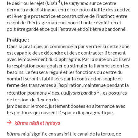
4
le désir ou le rejet (
kleśa
), le
saṃyama
sur ce centre
permettra de distinguer entre leur potentialité destructive
et l’énergie protectrice et constructive de l’instinct, entre
ce qui de l’héritage maternel nourrit notre évolution et
doit être gardé et ce qui l’entrave et doit être abandonné.
Pratique :
Dans la pratique, on commencera par vérifier si cette zone
est capable de se détendre et de se contracter librement
avec le mouvement du diaphragme. Par la suite on utilisera
la respiration pour apaiser ou stimuler la flamme selon les
besoins. Le feu sera régulé et les fonctions du centre du
nombril seront stabilisées par la contraction souple et
ferme des transverses à l’expiration, maintenue pendant la
5
rétention poumons vides,
uḍ
ḍ
ìyana bandha
, les postures
de torsion, de flexion des
jambes sur le tronc, justement dosées en alternance avec
les postures qui ouvrent l’espace diaphragmatique.
kūrma nāḍi et hṛdaya
kūrma nāḍi
signifie en sanskrit le canal de la tortue, de