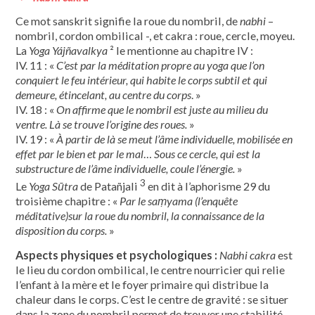
Ce mot sanskrit signifie la roue du nombril, de
nabhi
–
nombril, cordon ombilical -, et cakra : roue, cercle, moyeu.
La
Yoga Yájñavalkya
² le mentionne au chapitre IV :
IV. 11 : «
C’est par la méditation propre au yoga que l’on
conquiert le feu intérieur, qui habite le corps subtil et qui
demeure, étincelant, au centre du corps
. »
IV. 18 : «
On affirme que le nombril est juste au milieu du
ventre. Là se trouve l’origine des roues.
»
IV. 19 : «
À partir de là se meut l’âme individuelle, mobilisée en
effet par le bien et par le mal
…
Sous ce cercle, qui est la
substructure de l’âme individuelle, coule l’énergie.
»
3
Le
Yoga Sūtra
de Patañjali
en dit à l’aphorisme 29 du
troisième chapitre : «
Par le saṃyama (l’enquête
méditative)sur la roue du nombril, la connaissance de la
disposition du corps.
»
Aspects physiques et psychologiques :
Nabhi cakra
est
le lieu du cordon ombilical, le centre nourricier qui relie
l’enfant à la mère et le foyer primaire qui distribue la
chaleur dans le corps. C’est le centre de gravité : se situer
dans la zone du nombril permet de trouver une stabilité