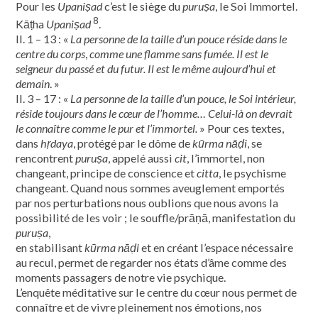
Pour les
Upaniṣad
c’est le siège du
puruṣa
, le Soi Immortel.
8
Kāṭha
Upaniṣad
.
II. 1 – 13 : «
La personne de la taille d’un pouce réside dans le
centre du corps
,
comme une flamme sans fumée. Il est le
seigneur du passé et du futur. Il est le même aujourd’hui et
demain
. »
II. 3 – 17 : «
La personne de la taille d’un pouce, le Soi intérieur,
réside toujours dans le cœur de l’homme… Celui-là on devrait
le connaître comme le pur et l’immortel.
» Pour ces textes,
dans
hṛdaya
, protégé par le dôme de
kūrma nāḍi
, se
rencontrent
puruṣa
, appelé aussi
cit
, l’immortel, non
changeant, principe de conscience et
citta
, le psychisme
changeant. Quand nous sommes aveuglement emportés
par nos perturbations nous oublions que nous avons la
possibilité de les voir ; le souffle/prāṇā, manifestation du
puruṣa
,
en stabilisant
kūrma nāḍi
et en créant l’espace nécessaire
au recul, permet de regarder nos états d’âme comme des
moments passagers de notre vie psychique.
L’enquête méditative sur le centre du cœur nous permet de
connaître et de vivre pleinement nos émotions, nos