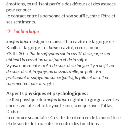
émotions, en utilisant parfois des détours et des astuces
pour renouer
le contact entre la personne et son souffle, entre l’être et
ses sentiments.
kanþha kūpe
kanṭha kūpe
désigne en sanscrit la cavité de la gorge de
Kanṭha – la gorge -, et
kūpe
: cavité, creux, coupe.
YS III. 30 : «
Par le saṃyama sur la cavité de la gorge, (on
obtient) la cessation de la faim et de la soif.
»
Vyasa commente : «
Au-dessous de la langue il y a un fil, au-
dessous de lui, la gorge, au dessous d’elle, un puits. En
pratiquant le
saṃyama
sur ce (puits), la faim et la soif ne
tourmentent plus le yogi
. »
Aspects physiques et psychologiques :
Le lieu physique de
kanṭha kūpe
englobe la gorge, avec les
cordes vocales et le larynx, le cou, la nuque avec l’atlas,
l’axis et
la ceinture scapulaire. C’est le lieu d’entrée de la nourriture
et de sortie de la parole, le centre des fonctions