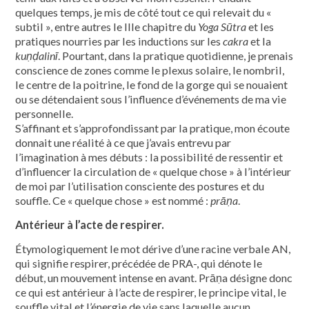
quelques temps, je mis de côté tout ce qui relevait du «
subtil », entre autres le IIIe chapitre du
Yoga Sūtra
et les
pratiques nourries par les inductions sur les
cakra
et la
kuṇḍalinī
. Pourtant, dans la pratique quotidienne, je prenais
conscience de zones comme le plexus solaire, le nombril,
le centre de la poitrine, le fond de la gorge qui se nouaient
ou se détendaient sous l’influence d’événements de ma vie
personnelle.
S’affinant et s’approfondissant par la pratique, mon écoute
donnait une réalité à ce que j’avais entrevu par
l’imagination à mes débuts : la possibilité de ressentir et
d’influencer la circulation de « quelque chose » à l’intérieur
de moi par l’utilisation consciente des postures et du
souffle. Ce « quelque chose » est nommé :
prāṇa
.
Antérieur à l’acte de respirer.
Étymologiquement le mot dérive d’une racine verbale AN,
qui signifie respirer, précédée de PRA-, qui dénote le
début, un mouvement intense en avant. Prāṇa désigne donc
ce qui est antérieur à l’acte de respirer, le principe vital, le
souffle vital et l’énergie de vie sans laquelle aucun