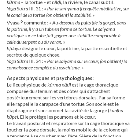
kūrma
– la tortue – et
nāḍi
, la rivière, le canal subtil.
Yoga Sūtra
III. 31 : «
Par le saṃyama (l’enquête méditative) sur
le canal de la tortue (on obtient) la stabilité.
»
6
Vyasa
commente : «
Au-dessous du puits (de la gorge), dans
la poitrine, il y a un tube en forme de tortue. Le saíyama
pratiqué sur ce tube fait gagner une stabilité comparable à
celle du serpent ou du varan.
»
hṛdaya
désigne le cœur, la poitrine, la partie essentielle et
secrète de quelque chose.
Yoga Sūtra
III. 34 : «
Par le saíyama sur le cœur, (on obtient) la
connaissance complète du psychisme
. »
Aspects physiques et psychologiques :
Le lieu physique de
kūrma nāḍi
est la cage thoracique
composée du sternum et des côtes qui s’attachent
postérieurement sur les vertèbres dorsales. Par sa forme
elle rappelle la carapace d’une tortue. Son socle est le
diaphragme et son sommet la cavité de la gorge (
kanṭha
kūpe
). Elle protège les poumons et le cœur.
Le travail postural et respiratoire sur la cage thoracique va
toucher la zone dorsale, la moins mobile de la colonne qui
a tendance à se courber avec l’âge. Siège de la fonction