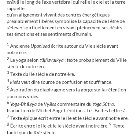
prāṇā
le long de l’axe vertébral qui relie le ciel et la terre
rappelle
qu’un alignement vivant des centres énergétiques
préalablement libérés symbolise la capacité de l’être de
s’élever spirituellement en vivant pleinement ses désirs,
ses émotions et ses sentiments d’humain.
1
Ancienne
Upaniṣad
écrite autour du VIe siècle avant
notre ère.
2
Le yoga selon
Yájñavalkya
: texte probablement du VIIIe
siècle de notre ère.
3
Texte du IIe siècle de notre ère.
4
kleśa
veut dire source de confusion et souffrance.
5
Aspiration du diaphragme vers la gorge sur la rétention
poumons vides.
6
Yoga-Bhāṣya
de
Vyāsa
commentaire du
Yoga Sūtra
,
traduction de Michel Angot, éditions ‘Les Belles Lettres’.
7
Texte épique écrit entre le IIe et le siècle avant notre ère.
8
9
Écrite entre le IIe et le Ie siècle avant notre ère.
Texte
tantrique du XVe siècle.