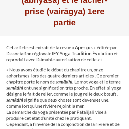
(abhyāsa) et le lâcher-
prise (vairāgya) 1ere
partie
Cet article est extrait de la revue «
Aperçus
» éditée par
l’association régionale
IFY Yoga Tradition Évolution
et
reproduit avec l’aimable autorisation de celle-ci.
« Nous avons étudié le début du chapitre un, onze
aphorismes, lors des quatre derniers articles . Ce premier
chapitre porte le nom de
samādhi.
Le mot yoga et le terme
samādhi
ont une signification très proche. En effet, si yoga
désigne le fait de relier, comme le joug relie deux bœufs,
samādhi
signifie que deux choses sont devenues une,
comme lorsqu’une rivière rejoint la mer.
La démarche du yoga présentée par Patañjali vise à
produire cet état d’unité chez le pratiquant.
Cependant, à l’inverse de la conjonction de la rivière et de