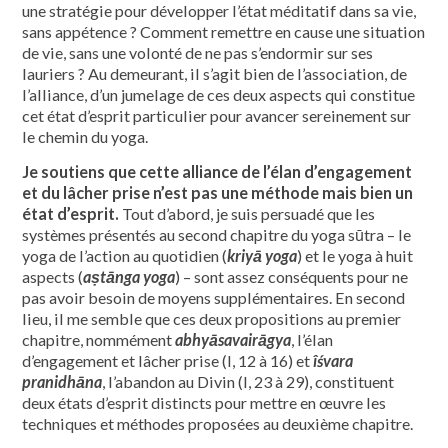
une stratégie pour développer l’état méditatif dans sa vie,
sans appétence ? Comment remettre en cause une situation
de vie, sans une volonté de ne pas s’endormir sur ses
lauriers ? Au demeurant, il s’agit bien de l’association, de
l’alliance, d’un jumelage de ces deux aspects qui constitue
cet état d’esprit particulier pour avancer sereinement sur
le chemin du yoga.
Je soutiens que cette alliance de l’élan d’engagement
et du lâcher prise n’est pas une méthode mais bien un
état d’esprit.
Tout d’abord, je suis persuadé que les
systèmes présentés au second chapitre du yoga sūtra – le
yoga de l’action au quotidien (
kriyā yoga
) et le yoga à huit
aspects (
aṣtānga yoga
) – sont assez conséquents pour ne
pas avoir besoin de moyens supplémentaires. En second
lieu, il me semble que ces deux propositions au premier
chapitre, nommément
abhyāsavairāgya
, l’élan
d’engagement et lâcher prise (I, 12 à 16) et
îśvara
pranidhāna
, l’abandon au Divin (I, 23 à 29), constituent
deux états d’esprit distincts pour mettre en œuvre les
techniques et méthodes proposées au deuxième chapitre.