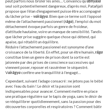
peut parfois nous brûler les ailes… Convaincu qu’
abhyāsa
seul soit potentiellement dangereux, d’après moi, Patañjali
propose que l’élan d’engagement puisse être accompagné
du lâcher prise –
vairāgya
. Bien que ce terme soit l’opposé
même de l’attachement passionnel (
rāga
), l’emploi du mot
détachement évoque parfois un genre de froideur,
d’attitude hautaine, voire un manque de sensibilité. Tandis
que lâcher prise suggère quelque chose qui détend, qui
apaise, qui rétablit un équilibre.
Réduire l’attachement passionnel est synonyme d’une
croissance de la liberté. En effet, pour un être humain,
rāga
constitue bien un genre de prison dont la sortie est
jalonnée par des prises de conscience successives qui
viennent poser, reposer et rasséréner le séquestré.
V
airāgya
confère une tranquillité à l’engagé…
Cependant, suivant l’adage consacré : ne jetons pas le bébé
avec l’eau du bain ! Le désir et la passion sont
indispensables pour avancer. Comment mettre en place
une pratique régulière sur le tapis de yoga, sans le désir de
se rééquilibrer quotidiennement, sans la passion pour des
découvertes corporelles et respiratoires ? Comment bâtir