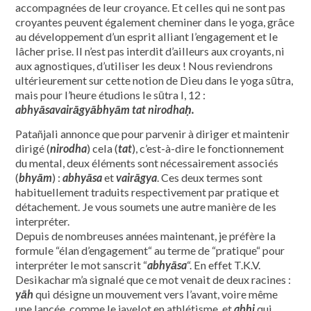
accompagnées de leur croyance. Et celles qui ne sont pas
croyantes peuvent également cheminer dans le yoga, grâce
au développement d’un esprit alliant l’engagement et le
lâcher prise. Il n’est pas interdit d’ailleurs aux croyants, ni
aux agnostiques, d’utiliser les deux ! Nous reviendrons
ultérieurement sur cette notion de Dieu dans le yoga sūtra,
mais pour l’heure étudions le sūtra I, 12 :
abhyāsavairāgyābhyām tat nirodhaḥ.
Patañjali annonce que pour parvenir à diriger et maintenir
dirigé (
nirodha
) cela (
tat
), c’est-à-dire le fonctionnement
du mental, deux éléments sont nécessairement associés
(
bhyām
) :
abhyāsa
et
vairāgya
. Ces deux termes sont
habituellement traduits respectivement par pratique et
détachement. Je vous soumets une autre manière de les
interpréter.
Depuis de nombreuses années maintenant, je préfère la
formule “élan d’engagement“ au terme de “pratique“ pour
interpréter le mot sanscrit “
abhyāsa
“. En effet T.K.V.
Desikachar m’a signalé que ce mot venait de deux racines :
yāh
qui désigne un mouvement vers l’avant, voire même
une lancée, comme le javelot en athlétisme, et
abhi
qui