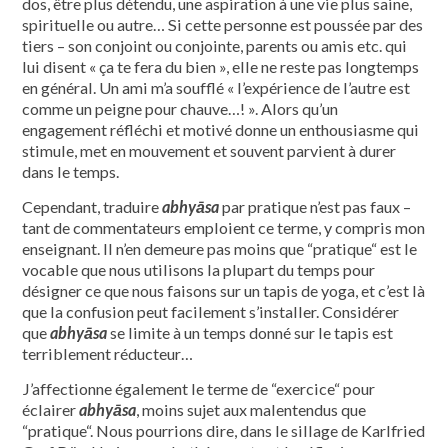
dos, être plus détendu, une aspiration à une vie plus saine,
spirituelle ou autre… Si cette personne est poussée par des
tiers – son conjoint ou conjointe, parents ou amis etc. qui
lui disent « ça te fera du bien », elle ne reste pas longtemps
en général. Un ami m’a soufflé « l’expérience de l’autre est
comme un peigne pour chauve…! ». Alors qu’un
engagement réfléchi et motivé donne un enthousiasme qui
stimule, met en mouvement et souvent parvient à durer
dans le temps.
Cependant, traduire
abhyāsa
par pratique n’est pas faux –
tant de commentateurs emploient ce terme, y compris mon
enseignant. Il n’en demeure pas moins que “pratique“ est le
vocable que nous utilisons la plupart du temps pour
désigner ce que nous faisons sur un tapis de yoga, et c’est là
que la confusion peut facilement s’installer. Considérer
que
abhyāsa
se limite à un temps donné sur le tapis est
terriblement réducteur…
J’affectionne également le terme de “exercice“ pour
éclairer
abhyāsa
, moins sujet aux malentendus que
“pratique“. Nous pourrions dire, dans le sillage de Karlfried