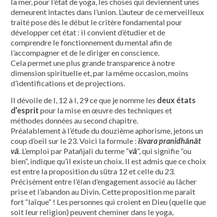
la mer, pour l’état de yoga, les choses qui deviennent unes
demeurent intactes dans l’union. L’auteur de ce merveilleux
traité pose dès le début le critère fondamental pour
développer cet état : il convient d’étudier et de
comprendre le fonctionnement du mental afin de
l’accompagner et de le diriger en conscience.
Cela permet une plus grande transparence à notre
dimension spirituelle et, par la même occasion, moins
d’identifications et de projections.
Il dévoile de I, 12 à I, 29 ce que je nomme les
deux
états
d’esprit
pour la mise en œuvre des techniques et
méthodes données au second chapitre.
Préalablement à l’étude du douzième aphorisme, jetons un
coup d’oeil sur le 23. Voici la formule :
īśvara
pranidhānāt
vā
. L’emploi par Patañjali du terme “
vā
“, qui signifie “ou
bien“, indique qu’il existe un choix. Il est admis que ce choix
est entre la proposition du sūtra 12 et celle du 23.
Précisément entre l’élan d’engagement associé au lâcher
prise et l’abandon au Divin. Cette proposition me paraît
fort “laïque“ ! Les personnes qui croient en Dieu (quelle que
soit leur religion) peuvent cheminer dans le yoga,