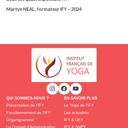
Martyn NEAL, formateur IFY – 2024
QUI SOMMES-NOUS ?
EN SAVOIR PLUS
Présentation de l’IFY
Le Yoga de l’IFY
Fonctionnement de l’IFY
Les actualités
Organigramme
IFY & UEY
Le Conseil d’Administration
IFY & SNPY