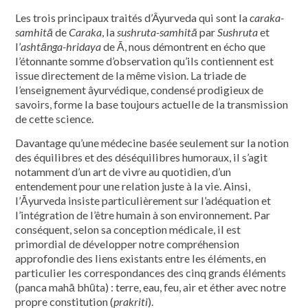
Les trois principaux traités d’Âyurveda qui sont la
caraka-
samhitā
de
Caraka
, la
sushruta-samhitā
par
Sushruta
et
l’
ashtānga-hridaya
de Ā, nous démontrent en écho que
l’étonnante somme d’observation qu’ils contiennent est
issue directement de la même vision. La triade de
l’enseignement âyurvédique, condensé prodigieux de
savoirs, forme la base toujours actuelle de la transmission
de cette science.
Davantage qu’une médecine basée seulement sur la notion
des équilibres et des déséquilibres humoraux, il s’agit
notamment d’un art de vivre au quotidien, d’un
entendement pour une relation juste à la vie. Ainsi,
l’Āyurveda insiste particulièrement sur l’adéquation et
l’intégration de l’être humain à son environnement. Par
conséquent, selon sa conception médicale, il est
primordial de développer notre compréhension
approfondie des liens existants entre les éléments, en
particulier les correspondances des cinq grands éléments
(panca mahā bhūta) : terre, eau, feu, air et éther avec notre
propre constitution (
prakriti
).