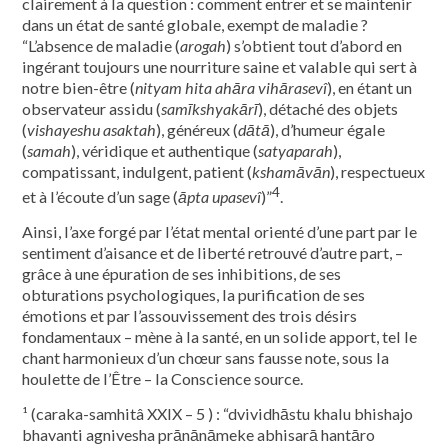
clairement à la question : comment entrer et se maintenir
dans un état de santé globale, exempt de maladie ?
“L’absence de maladie (
arogah
) s’obtient tout d’abord en
ingérant toujours une nourriture saine et valable qui sert à
notre bien-être (
nityam hita ahāra vihārasevî
), en étant un
observateur assidu (
samīkshyakārī
), détaché des objets
(
vishayeshu asaktah
), généreux (
dātā
), d’humeur égale
(
samah
), véridique et authentique (
satyaparah
),
compatissant, indulgent, patient (
kshamāvān
), respectueux
4
et à l’écoute d’un sage (
āpta upasevî
)”
.
Ainsi, l’axe forgé par l’état mental orienté d’une part par le
sentiment d’aisance et de liberté retrouvé d’autre part, –
grâce à une épuration de ses inhibitions, de ses
obturations psychologiques, la purification de ses
émotions et par l’assouvissement des trois désirs
fondamentaux – mène à la santé, en un solide apport, tel le
chant harmonieux d’un chœur sans fausse note, sous la
houlette de l’Être – la Conscience source.
¹ (caraka-samhitâ XXIX – 5 ) : “dvividhāstu khalu bhishajo
bhavanti agnivesha prānānāmeke abhisarā hantāro