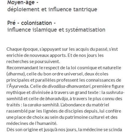
Chaque époque, s’appuyant sur les acquis du passé, s’est
enrichie de nouveaux apports. Et de nos jours les
recherches se poursuivent.
Recommandant le respect de la loi cosmique et naturelle
(
dharma
), celle du bon ordre universel, deux écoles
principales et parallèles professent les connaissances de
l’Āyurveda. Celle de
divodāsa-dhanvantari
, première figure
mythique et divinisée à travers un grand texte : la
sushruta-
samhitā
et celle de
bharadvāja
, à travers le plus connu des
traités : la
caraka-samhitā
. L’abondance du matériel
rassemblé par les lignées de disciples depuis, lui confère
une place de choix au sein du patrimoine culturel et des
médecines de l’humanité.
Dès son origine et jusqu’à nos jours, la médecine se scinda