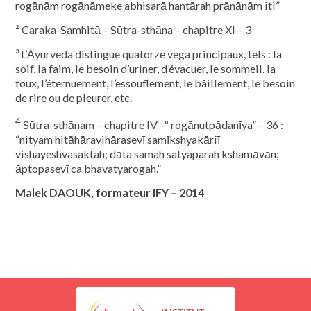
rogānām rogānāmeke abhisarā hantārah prānānām iti”
² Caraka-Samhitā – Sūtra-sthāna – chapitre XI – 3
³ L’Āyurveda distingue quatorze vega principaux, tels : la
soif, la faim, le besoin d’uriner, d’évacuer, le sommeil, la
toux, l’éternuement, l’essouflement, le bâillement, le besoin
de rire ou de pleurer, etc.
4
Sūtra-sthānam – chapitre IV –“ rogānutpādanīya” – 36 :
“nityam hitāhāravihārasevī samīkshyakārîī
vishayeshvasaktah; dāta samah satyaparah kshamāvān;
āptopasevī ca bhavatyarogah.”
Malek DAOUK, formateur IFY – 2014