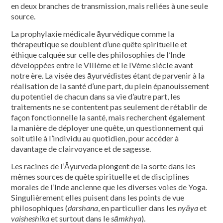
en deux branches de transmission, mais reliées à une seule
source.
La prophylaxie médicale āyurvédique comme la
thérapeutique se doublent d’une quête spirituelle et
éthique calquée sur celle des philosophies de l’Inde
développées entre le VIIIème et le IVème siècle avant
notre ère. La visée des āyurvédistes étant de parvenir à la
réalisation de la santé d’une part, du plein épanouissement
du potentiel de chacun dans sa vie d’autre part, les
traitements ne se contentent pas seulement de rétablir de
façon fonctionnelle la santé, mais recherchent également
la manière de déployer une quête, un questionnement qui
soit utile à l’individu au quotidien, pour accéder à
davantage de clairvoyance et de sagesse.
Les racines de l’Āyurveda plongent de la sorte dans les
mêmes sources de quête spirituelle et de disciplines
morales de l’Inde ancienne que les diverses voies de Yoga.
Singulièrement elles puisent dans les points de vue
philosophiques (
darshana
, en particulier dans les
nyāya
et
vaisheshika
et surtout dans le
sāmkhya
).