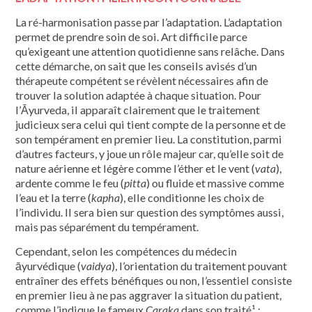
La ré-harmonisation passe par l’adaptation. L’adaptation
permet de prendre soin de soi. Art difficile parce
qu’exigeant une attention quotidienne sans relâche. Dans
cette démarche, on sait que les conseils avisés d’un
thérapeute compétent se révèlent nécessaires afin de
trouver la solution adaptée à chaque situation. Pour
l’Āyurveda, il apparaît clairement que le traitement
judicieux sera celui qui tient compte de la personne et de
son tempérament en premier lieu. La constitution, parmi
d’autres facteurs, y joue un rôle majeur car, qu’elle soit de
nature aérienne et légère comme l’éther et le vent (
vata
),
ardente comme le feu (
pitta
) ou fluide et massive comme
l’eau et la terre (
kapha
), elle conditionne les choix de
l’individu. Il sera bien sur question des symptômes aussi,
mais pas séparément du tempérament.
Cependant, selon les compétences du médecin
āyurvédique (
vaidya
), l’orientation du traitement pouvant
entraîner des effets bénéfiques ou non, l’essentiel consiste
en premier lieu à ne pas aggraver la situation du patient,
comme l’indique le fameux
Caraka
dans son traité¹ :