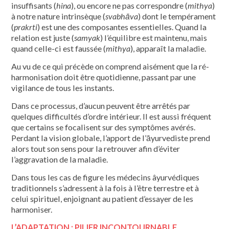
insuffisants (
hina
), ou encore ne pas correspondre (
mithya
)
à notre nature intrinsèque (
svabhāva
) dont le tempérament
(
prakrti
) est une des composantes essentielles. Quand la
relation est juste (
samyak
) l’équilibre est maintenu, mais
quand celle-ci est faussée (
mithya
), apparaît la maladie.
Au vu de ce qui précède on comprend aisément que la ré-
harmonisation doit être quotidienne, passant par une
vigilance de tous les instants.
Dans ce processus, d’aucun peuvent être arrêtés par
quelques difficultés d’ordre intérieur. Il est aussi fréquent
que certains se focalisent sur des symptômes avérés.
Perdant la vision globale, l’apport de l’āyurvediste prend
alors tout son sens pour la retrouver afin d’éviter
l’aggravation de la maladie.
Dans tous les cas de figure les médecins âyurvédiques
traditionnels s’adressent à la fois à l’être terrestre et à
celui spirituel, enjoignant au patient d’essayer de les
harmoniser.
L’ADAPTATION : PILIER INCONTOURNABLE