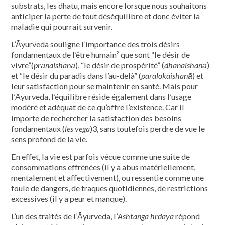
substrats, les dhatu, mais encore lorsque nous souhaitons
anticiper la perte de tout déséquilibre et donc éviter la
maladie qui pourrait survenir.
L’Āyurveda souligne l’importance des trois désirs
fondamentaux de l’être humain² que sont “le désir de
vivre”(
prānaishanā
), “le désir de prospérité” (
dhanaishanā
)
et “le désir du paradis dans l’au-delà” (
paralokaishanā
) et
leur satisfaction pour se maintenir en santé. Mais pour
l’Āyurveda, l’équilibre réside également dans l’usage
modéré et adéquat de ce qu’offre l’existence. Car il
importe de rechercher la satisfaction des besoins
fondamentaux (
les vega
)3, sans toutefois perdre de vue le
sens profond de la vie.
En effet, la vie est parfois vécue comme une suite de
consommations effrénées (il y a abus matériellement,
mentalement et affectivement), ou ressentie comme une
foule de dangers, de traques quotidiennes, de restrictions
excessives (il y a peur et manque).
L’un des traités de l’Āyurveda, l’
Ashtanga hrdaya
répond