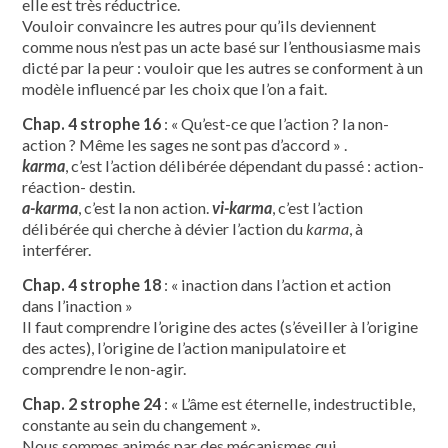
elle est très réductrice.
Vouloir convaincre les autres pour qu’ils deviennent
comme nous n’est pas un acte basé sur l’enthousiasme mais
dicté par la peur : vouloir que les autres se conforment à un
modèle influencé par les choix que l’on a fait.
Chap. 4 strophe 16
: « Qu’est-ce que l’action ? la non-
action ? Même les sages ne sont pas d’accord » .
karma
, c’est l’action délibérée dépendant du passé : action-
réaction- destin.
a-karma
, c’est la non action.
vi-karma
, c’est l’action
délibérée qui cherche à dévier l’action du
karma
, à
interférer.
Chap. 4 strophe 18
: « inaction dans l’action et action
dans l’inaction »
Il faut comprendre l’origine des actes (s’éveiller à l’origine
des actes), l’origine de l’action manipulatoire et
comprendre le non-agir.
Chap. 2 strophe 24
: « L’âme est éternelle, indestructible,
constante au sein du changement ».
Nous sommes animés par des mécanismes qui