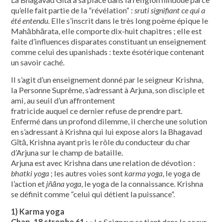
qu’elle fait partie de la “révélation“ :
sruti signifiant ce qui a
été entendu
. Elle s’inscrit dans le très long poème épique le
Mahābhārata, elle comporte dix-huit chapitres ; elle est
faite d’influences disparates constituant un enseignement
comme celui des upanishads : texte ésotérique contenant
un savoir caché.
Il s’agit d’un enseignement donné par le seigneur Krishna,
la Personne Suprême, s’adressant à Arjuna, son disciple et
ami, au seuil d’un affrontement
fratricide auquel ce dernier refuse de prendre part.
Enfermé dans un profond dilemme, il cherche une solution
en s’adressant à Krishna qui lui expose alors la Bhagavad
Gītā, Krishna ayant pris le rôle du conducteur du char
d’Arjuna sur le champ de bataille.
Arjuna est avec Krishna dans une relation de dévotion :
bhatki yoga
; les autres voies sont
karma yoga
, le yoga de
l’action et
jñāna yoga
, le yoga de la connaissance. Krishna
se définit comme “celui qui détient la puissance“.
1) Karma yoga
Chap. 18 strophe 61
: « Le Seigneur se tient dans le coeur