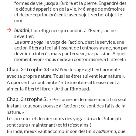
formes de vie, jusqu’à l’arbre et la pierre. Engendré dès
le début d’apparition de la vie. Mélange de mémoires
et de perception présente avec sujet-verbe-objet, le
moi ;
buddhi
, l’intelligence qui conduit à l’Eveil, racine :
s’éveiller.
Le
karma yoga
, le yoga de l’action, c’est le service, une
action libératrice jaillissant de l’enthousiasme, non par
devoir ou intérêt, mais par ferveur, par passion. A quel
moment avons-nous cédé au conformisme, à l’intérêt ?
Chap. 3 strophe 33
: « Même le sage agit en harmonie
avec sa propre nature. Tous les êtres suivent leur nature ».
A quoi sert la contrainte ? « Je m’entête affreusement à
aimer la liberté libre », Arthur Rimbaud.
Chap. 3 strophe 5
: « Personne ne demeure inactif un seul
instant, tout nous pousse à l’action ; ce sont des faits de la
nature. »
Les premier et dernier mots des yoga sūtra de Patanjali
sont :
atha
( maintenant) et
iti
(c’est ainsi).
En Inde, mieux vaut accomplir son destin, s
vadharma
, que