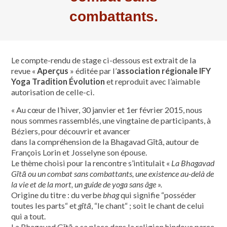
combattants.
Le compte-rendu de stage ci-dessous est extrait de la
revue «
Aperçus
» éditée par l’
association régionale IFY
Yoga Tradition Évolution
et reproduit avec l’aimable
autorisation de celle-ci.
« Au cœur de l’hiver, 30 janvier et 1er février 2015, nous
nous sommes rassemblés, une vingtaine de participants, à
Béziers, pour découvrir et avancer
dans la compréhension de la Bhagavad Gītā, autour de
François Lorin et Josselyne son épouse.
Le thème choisi pour la rencontre s’intitulait «
La Bhagavad
Gītā ou un combat sans combattants, une existence au-delà de
la vie et de la mort, un guide de yoga sans âge ».
Origine du titre : du verbe
bhag
qui signifie “posséder
toutes les parts“ et
gītā
, “le chant“ ; soit le chant de celui
qui a tout.
La Bhagavad Gītā a sa place dans la religion hindoue parce