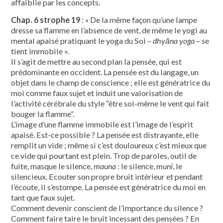
affaiblie par les concepts.
Chap. 6 strophe 19
: « De la même façon qu’une lampe
dresse sa flamme en l’absence de vent, de même le yogi au
mental apaisé pratiquant le yoga du Soi –
dhyāna yoga
– se
tient immobile ».
Il s’agit de mettre au second plan la pensée, qui est
prédominante en occident. La pensée est du langage, un
objet dans le champ de conscience ; elle est génératrice du
moi comme faux sujet et induit une valorisation de
l’activité cérébrale du style “être soi-même le vent qui fait
bouger la flamme“.
L’image d’une flamme immobile est l’image de l’esprit
apaisé. Est-ce possible ? La pensée est distrayante, elle
remplit un vide ; même si c’est douloureux c’est mieux que
ce vide qui pourtant est plein. Trop de paroles, outil de
fuite, masque le silence,
mauna
: le silence,
muni
, le
silencieux. Ecouter son propre bruit intérieur et pendant
l’écoute, il s’estompe. La pensée est génératrice du moi en
tant que faux sujet.
Comment devenir conscient de l’importance du silence ?
Comment faire taire le bruit incessant des pensées ? En