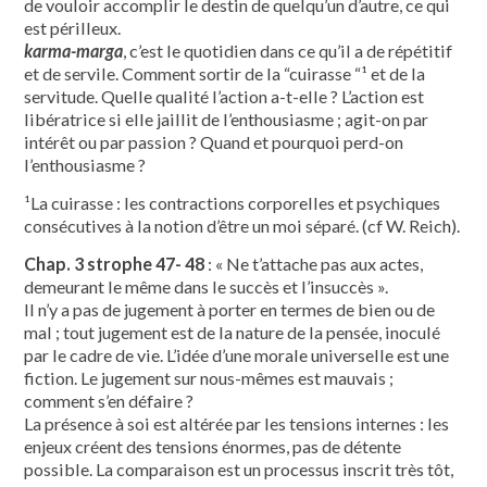
de vouloir accomplir le destin de quelqu’un d’autre, ce qui
est périlleux.
karma-marga
, c’est le quotidien dans ce qu’il a de répétitif
et de servile. Comment sortir de la “cuirasse “¹ et de la
servitude. Quelle qualité l’action a-t-elle ? L’action est
libératrice si elle jaillit de l’enthousiasme ; agit-on par
intérêt ou par passion ? Quand et pourquoi perd-on
l’enthousiasme ?
¹La cuirasse : les contractions corporelles et psychiques
consécutives à la notion d’être un moi séparé. (cf W. Reich).
Chap. 3 strophe 47- 48
: « Ne t’attache pas aux actes,
demeurant le même dans le succès et l’insuccès ».
Il n’y a pas de jugement à porter en termes de bien ou de
mal ; tout jugement est de la nature de la pensée, inoculé
par le cadre de vie. L’idée d’une morale universelle est une
fiction. Le jugement sur nous-mêmes est mauvais ;
comment s’en défaire ?
La présence à soi est altérée par les tensions internes : les
enjeux créent des tensions énormes, pas de détente
possible. La comparaison est un processus inscrit très tôt,