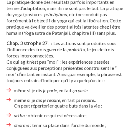
La pratique donne des résultats parfois importants en
terme d’adaptation, mais ils ne sont pas le but. La pratique
du yoga (postures,
prānāyāma
, etc) ne conduit pas
forcément à l’objectif du yoga qui est la libération. Cette
pratique va éveiller des potentialités latentes chez l’être
humain (Yoga sutra de Patanjali, chapitre III) sans plus.
Chap. 3 strophe 27
: « Les actions sont produites sous
l’influence des trois
guna
de la
prakriti
», le jeu de trois
forces interconnectées.
Ce qui agit n’est pas “moi“ : les expériences passées
conjuguées aux perceptions présentes construisent le “
moi“ d’instant en instant. Ainsi, par exemple, la phrase est
toujours entrain d’indiquer qu’il y a quelqu’un ici :
même si je dis
je parle
, en fait
ça parle
;
même si je dis
je respire
, en fait
ça respire
…
On peut répertorier quatre buts dans la vie :
artha
: obtenir ce qui est nécessaire ;
dharma
: tenir sa place dans l’ordre du monde ;