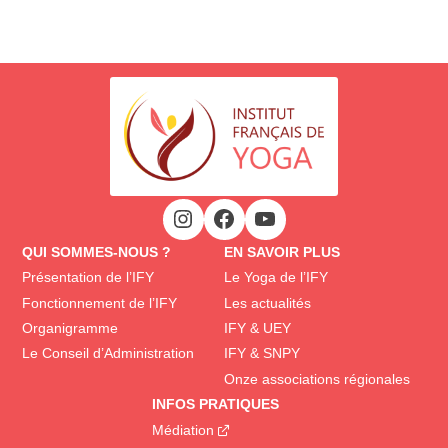
QUI SOMMES-NOUS ?
EN SAVOIR PLUS
Présentation de l’IFY
Le Yoga de l’IFY
Fonctionnement de l’IFY
Les actualités
Organigramme
IFY & UEY
Le Conseil d’Administration
IFY & SNPY
Onze associations régionales
INFOS PRATIQUES
Médiation