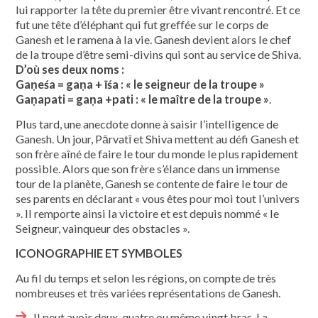
lui rapporter la tête du premier être vivant rencontré. Et ce
fut une tête d’éléphant qui fut greffée sur le corps de
Ganesh et le ramena à la vie. Ganesh devient alors le chef
de la troupe d’être semi-divins qui sont au service de Shiva.
D’où ses deux noms :
Gaṇeśa = gaṇa + īśa : « le seigneur de la troupe »
Gaṇapati = gaṇa +pati : « le maître de la troupe »
.
Plus tard, une anecdote donne à saisir l’intelligence de
Ganesh. Un jour, Pārvatī et Shiva mettent au défi Ganesh et
son frère aîné de faire le tour du monde le plus rapidement
possible. Alors que son frère s’élance dans un immense
tour de la planète, Ganesh se contente de faire le tour de
ses parents en déclarant « vous êtes pour moi tout l’univers
». Il remporte ainsi la victoire et est depuis nommé « le
Seigneur, vainqueur des obstacles ».
ICONOGRAPHIE ET SYMBOLES
Au fil du temps et selon les régions, on compte de très
nombreuses et très variées représentations de Ganesh.
Il peut avoir deux, quatre ou même vingt bras. La