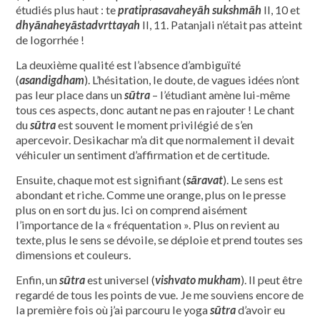
étudiés plus haut : te
pratiprasavaheyāh sukshmāh
II, 10 et
dhyānaheyāstadvrttayah
II, 11. Patanjali n’était pas atteint
de logorrhée !
La deuxième qualité est l’absence d’ambiguïté
(
asandigdham
). L’hésitation, le doute, de vagues idées n’ont
pas leur place dans un
sūtra
– l’étudiant amène lui-même
tous ces aspects, donc autant ne pas en rajouter ! Le chant
du
sūtra
est souvent le moment privilégié de s’en
apercevoir. Desikachar m’a dit que normalement il devait
véhiculer un sentiment d’affirmation et de certitude.
Ensuite, chaque mot est signifiant (
sāravat
). Le sens est
abondant et riche. Comme une orange, plus on le presse
plus on en sort du jus. Ici on comprend aisément
l’importance de la « fréquentation ». Plus on revient au
texte, plus le sens se dévoile, se déploie et prend toutes ses
dimensions et couleurs.
Enfin, un
sūtra
est universel (
vishvato mukham
). Il peut être
regardé de tous les points de vue. Je me souviens encore de
la première fois où j’ai parcouru le yoga
sūtra
d’avoir eu