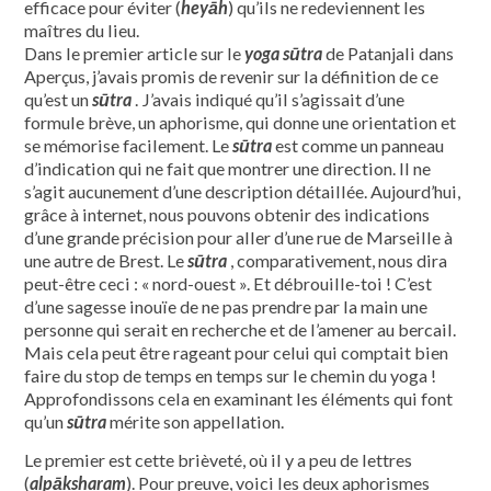
efficace pour éviter (
heyāh
) qu’ils ne redeviennent les
maîtres du lieu.
Dans le premier article sur le
yoga sūtra
de Patanjali dans
Aperçus, j’avais promis de revenir sur la définition de ce
qu’est un
sūtra
. J’avais indiqué qu’il s’agissait d’une
formule brève, un aphorisme, qui donne une orientation et
se mémorise facilement. Le
sūtra
est comme un panneau
d’indication qui ne fait que montrer une direction. Il ne
s’agit aucunement d’une description détaillée. Aujourd’hui,
grâce à internet, nous pouvons obtenir des indications
d’une grande précision pour aller d’une rue de Marseille à
une autre de Brest. Le
sūtra
, comparativement, nous dira
peut-être ceci : « nord-ouest ». Et débrouille-toi ! C’est
d’une sagesse inouïe de ne pas prendre par la main une
personne qui serait en recherche et de l’amener au bercail.
Mais cela peut être rageant pour celui qui comptait bien
faire du stop de temps en temps sur le chemin du yoga !
Approfondissons cela en examinant les éléments qui font
qu’un
sūtra
mérite son appellation.
Le premier est cette brièveté, où il y a peu de lettres
(
alpāksharam
). Pour preuve, voici les deux aphorismes