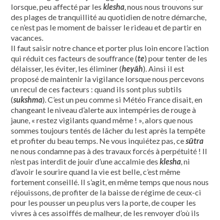
lorsque, peu affecté par les
klesha
, nous nous trouvons sur
des plages de tranquillité au quotidien de notre démarche,
ce n’est pas le moment de baisser le rideau et de partir en
vacances.
Il faut saisir notre chance et porter plus loin encore l’action
qui réduit ces facteurs de souffrance (
te
) pour tenter de les
délaisser, les éviter, les éliminer (
heyāh
). Ainsi il est
proposé de maintenir la vigilance lorsque nous percevons
un recul de ces facteurs : quand ils sont plus subtils
(
sukshma
). C’est un peu comme si Météo France disait, en
changeant le niveau d’alerte aux intempéries de rouge à
jaune, « restez vigilants quand même ! », alors que nous
sommes toujours tentés de lâcher du lest après la tempête
et profiter du beau temps. Ne vous inquiétez pas, ce
sūtra
ne nous condamne pas à des travaux forcés à perpétuité ! Il
n’est pas interdit de jouir d’une accalmie des
klesha
, ni
d’avoir le sourire quand la vie est belle, c’est même
fortement conseillé. Il s’agit, en même temps que nous nous
réjouissons, de profiter de la baisse de régime de ceux-ci
pour les pousser un peu plus vers la porte, de couper les
vivres à ces assoiffés de malheur, de les renvoyer d’où ils