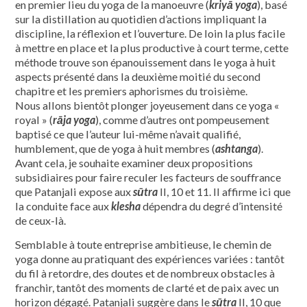
en premier lieu du yoga de la manoeuvre (
kriyā yoga
), basé
sur la distillation au quotidien d’actions impliquant la
discipline, la réflexion et l’ouverture. De loin la plus facile
à mettre en place et la plus productive à court terme, cette
méthode trouve son épanouissement dans le yoga à huit
aspects présenté dans la deuxième moitié du second
chapitre et les premiers aphorismes du troisième.
Nous allons bientôt plonger joyeusement dans ce yoga «
royal » (
rāja yoga
), comme d’autres ont pompeusement
baptisé ce que l’auteur lui-même n’avait qualifié,
humblement, que de yoga à huit membres (
ashtanga
).
Avant cela, je souhaite examiner deux propositions
subsidiaires pour faire reculer les facteurs de souffrance
que Patanjali expose aux
sūtra
II, 10 et 11. Il affirme ici que
la conduite face aux
klesha
dépendra du degré d’intensité
de ceux-là.
Semblable à toute entreprise ambitieuse, le chemin de
yoga donne au pratiquant des expériences variées : tantôt
du fil à retordre, des doutes et de nombreux obstacles à
franchir, tantôt des moments de clarté et de paix avec un
horizon dégagé. Patanjali suggère dans le
sūtra
II, 10 que