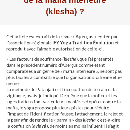
de la mafia intérieure
(klesha) ?
Cet article est extrait de la revue «
Aperçus
» éditée par
l’association régionale
IFY Yoga Tradition Évolution
et
reproduit avec l’aimable autorisation de celle-ci.
« Les facteurs de souffrance (
klesha
), que j’ai présentés
dans le précédent numéro d’Aperçus comme étant
comparables à un genre de « mafia intérieure », ne sont pas
plus faciles à combattre que l’organisation sicilienne elle-
même.
La méthode de Patanjali est l’occupation du terrain et la
vigilance, avais-je indiqué. De même que la police et les
juges italiens font varier leurs manières d’opérer contre la
mafia, le yoga propose plusieurs pistes pour réduire
l’impact de l’identification fausse, l’attachement, le rejet et
la peur afin de rendre le « parrain » des
klesha
, c’est-à-dire
la confusion (
avidyā
), de moins en moins influent. Il s’agit