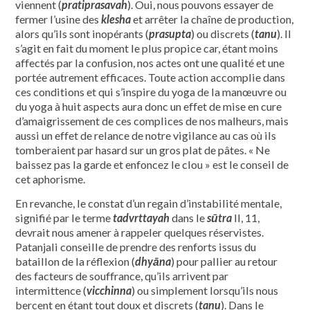
viennent (
pratiprasavah
). Oui, nous pouvons essayer de
fermer l’usine des
klesha
et arrêter la chaîne de production,
alors qu’ils sont inopérants (
prasupta
) ou discrets (
tanu
). Il
s’agit en fait du moment le plus propice car, étant moins
affectés par la confusion, nos actes ont une qualité et une
portée autrement efficaces. Toute action accomplie dans
ces conditions et qui s’inspire du yoga de la manœuvre ou
du yoga à huit aspects aura donc un effet de mise en cure
d’amaigrissement de ces complices de nos malheurs, mais
aussi un effet de relance de notre vigilance au cas où ils
tomberaient par hasard sur un gros plat de pâtes. « Ne
baissez pas la garde et enfoncez le clou » est le conseil de
cet aphorisme.
En revanche, le constat d’un regain d’instabilité mentale,
signifié par le terme
tadvrttayah
dans le
sūtra
II, 11,
devrait nous amener à rappeler quelques réservistes.
Patanjali conseille de prendre des renforts issus du
bataillon de la réflexion (
dhyāna
) pour pallier au retour
des facteurs de souffrance, qu’ils arrivent par
intermittence (
vicchinna
) ou simplement lorsqu’ils nous
bercent en étant tout doux et discrets (
tanu
). Dans le