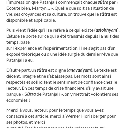
l’impression que Patanjali commençait chaque
sūtra
par «
Écoute bien, Martyn… ». Quelle que soit sa situation de
vie, ses croyances et sa culture, on trouve que le
sūtra
est
disponible et applicable.
Puis vient l’idée qu’il se réfère à ce qui existe (
astobhyam
).
L’étude se porte sur ce qui a été transmis depuis la nuit des
temps, basé
sur l’expérience et l’expérimentation. Il ne s’agit pas d’un
exposé théorique ou d’une idée surgie du dernier rêve que
Patanjali a eu.
D’autre part, un
sūtra
est digne (
anavadyam
). Le texte est
décent, intègre et ne s’abaisse pas. Les mots sont ainsi
respectés et sollicitent le sentiment de confiance chez le
lecteur. En ces temps de crise financière, s’il y avait une
banque « S
ūtra
de Patanjali », on y mettrait volontiers ses
économies !
Merci à vous, lecteur, pour le temps que vous avez
consacré à cet article, merci à Werner Horisberger pour
ses photos, et merci
surtout à Desikachar pour ses éclaircissements qui