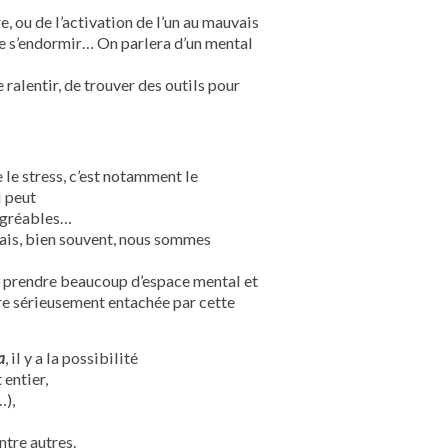
re, ou de l’activation de l’un au mauvais
 s’endormir… On parlera d’un mental
 ralentir, de trouver des outils pour
 le stress, c’est notamment le
i peut
sagréables…
Mais, bien souvent, nous sommes
ut prendre beaucoup d’espace mental et
être sérieusement entachée par cette
a
, il y a la possibilité
 entier,
…),
ntre autres.