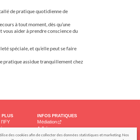
stallé de pratique quotidienne de
r recours à tout moment, dès qu’une
eut vous aider à prendre conscience du
eté spéciale, et qu’elle peut se faire
r une pratique assidue tranquillement chez
R PLUS
INFOS PRATIQUES
l’IFY
Médiation
tés
Adhérer
Espace privé
tilise des cookies afin de collecter des données statistiques et marketing. Nos