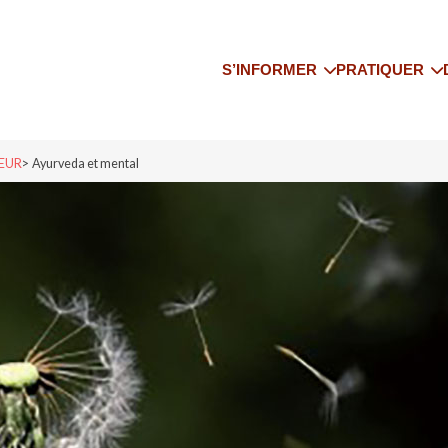
S’INFORMER
PRATIQUER
Le Yoga de l’IFY
Trouver un co
Qui sommes-nous
Trouver un pr
SEUR
Ayurveda et mental
yoga
Onze associations régionales
Trouver un st
Les actualités de IFY
Trouver un sé
Adhérer à l’IFY
S’assurer
Bibliographie