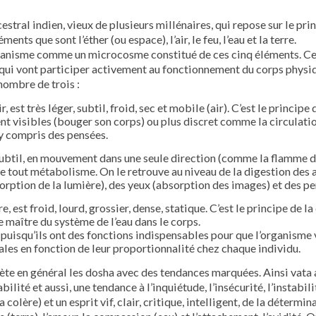
estral indien, vieux de plusieurs millénaires, qui repose sur le pr
ents que sont l’éther (ou espace), l’air, le feu, l’eau et la terre.
ganisme comme un microcosme constitué de ces cinq éléments. Ce
 qui vont participer activement au fonctionnement du corps physi
 nombre de trois :
r, est très léger, subtil, froid, sec et mobile (air). C’est le princi
ent visibles (bouger son corps) ou plus discret comme la circulatio
y compris des pensées.
r, subtil, en mouvement dans une seule direction (comme la flamme d’
e tout métabolisme. On le retrouve au niveau de la digestion des a
sorption de la lumière), des yeux (absorption des images) et des pe
re, est froid, lourd, grossier, dense, statique. C’est le principe de 
 le maître du système de l’eau dans le corps.
puisqu’ils ont des fonctions indispensables pour que l’organisme v
les en fonction de leur proportionnalité chez chaque individu.
flète en général les dosha avec des tendances marquées. Ainsi vata 
bilité et aussi, une tendance à l’inquiétude, l’insécurité, l’instabili
olère) et un esprit vif, clair, critique, intelligent, de la détermin