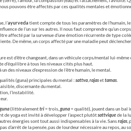
e (terre), l’amour, la compassion (eau) et l’attachement, l’avidité. 
nous pouvons être affectés par ces qualités mentales et émotionn
, l’
ayurveda
tient compte de tous les paramètres de l’humain, le
 l’influence de l’un sur les autres. Il nous faut comprendre qu’un co
tre affecté par la survenue d’une émotion récurrente de type colère
iente. De même, un corps affecté par une maladie peut déclencher 
re est d’être changeant, dans un véhicule corps/mental lui-même c
 d’équilibre à tous les niveaux cités plus haut.
 à un des niveaux d’expression de l’être humain, le mental.
s qualités (guna) principales du mental :
sattva
,
rajas
et
tamas
.
paisible, discernante du mental.
on, l’instabilité.
ceur.
iguna
(littéralement
tri
= trois,
guna
= qualité), jouent dans un bal 
t de yoga est invité à développer l’aspect plutôt
sattvique
de la l
autres énergies sont tout aussi indispensables à la vie. Sans
rajas
,
, pas d’arrêt de la pensée, pas de lourdeur nécessaire au repos, au 