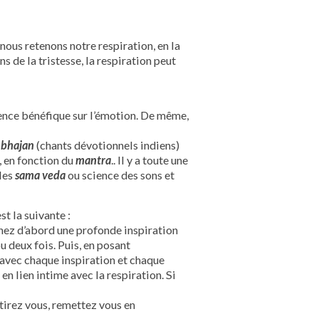
ous retenons notre respiration, en la
 de la tristesse, la respiration peut
fluence bénéfique sur l’émotion. De même,
e
bhajan
(chants dévotionnels indiens)
s, en fonction du
mantra
.. Il y a toute une
 les
sama veda
ou science des sons et
st la suivante :
renez d’abord une profonde inspiration
 deux fois. Puis, en posant
 avec chaque inspiration et chaque
en lien intime avec la respiration. Si
tirez vous, remettez vous en