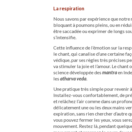
La respiration
Nous savons par expérience que notre r
bloquant à poumons pleins, ou en réduis
être saccadée ou exprimer de longs soup
s’intensifie.
Cette influence de l’émotion sur la resp
le chant, qui canalise d’une certaine fa
védique, par ses règles très précises pe
va stimuler la joie et l’amour. Le chant 
science développée des
mantra
en Inde
les
atharva veda
.
Une pratique très simple pour revenir à 
Installez-vous confortablement, de préf
et relâchez l’air comme dans un profon
délicatement une ou les deux mains ver
expiration, sans rien chercher d’autre q
vous pouvez fermer les yeux, vous serez
mouvement. Restez là, pendant quelques