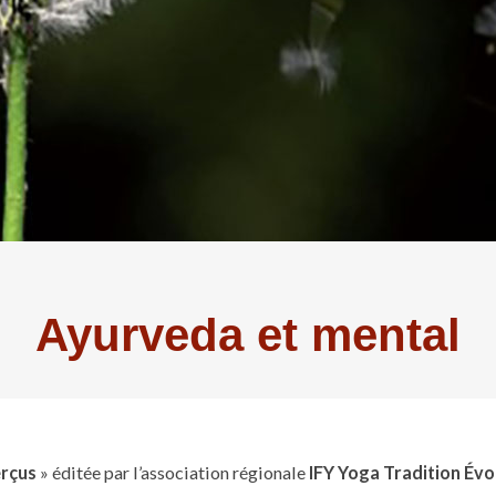
Ayurveda et mental
rçus
» éditée par l’association régionale
IFY Yoga Tradition Évo