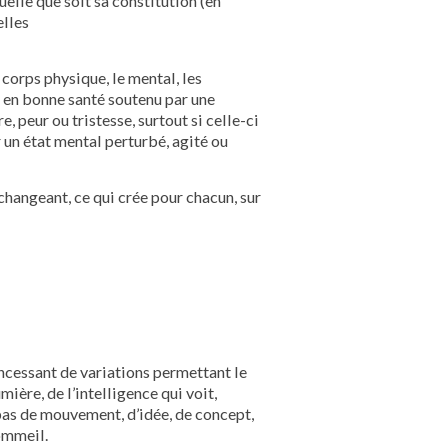
Quelle que soit sa constitution (en
elles
 corps physique, le mental, les
rps en bonne santé soutenu par une
, peur ou tristesse, surtout si celle-ci
un état mental perturbé, agité ou
hangeant, ce qui crée pour chacun, sur
incessant de variations permettant le
umière, de l’intelligence qui voit,
 pas de mouvement, d’idée, de concept,
sommeil.