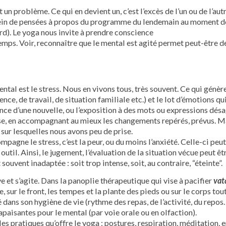
 un problème. Ce qui en devient un, c’est l’excès de l’un ou de l’aut
in de pensées à propos du programme du lendemain au moment de
urd). Le yoga nous invite à prendre conscience
temps. Voir, reconnaître que le mental est agité permet peut-être de
tal est le stress. Nous en vivons tous, très souvent. Ce qui génère
nce, de travail, de situation familiale etc.) et le lot d’émotions qu
ce d’une nouvelle, ou l’exposition à des mots ou expressions dé
cause, en accompagnant au mieux les changements repérés, prévus. 
 sur lesquelles nous avons peu de prise.
pagne le stress, c’est la peur, ou du moins l’anxiété. Celle-ci pe
outil. Ainsi, le jugement, l’évaluation de la situation vécue peut 
 souvent inadaptée : soit trop intense, soit, au contraire, “éteinte”.
e et s’agite. Dans la panoplie thérapeutique qui vise à pacifier
vat
, sur le front, les tempes et la plante des pieds ou sur le corps tout
té dans son hygiène de vie (rythme des repas, de l’activité, du repos
s apaisantes pour le mental (par voie orale ou en olfaction).
es pratiques qu’offre le yoga : postures, respiration, méditation, e