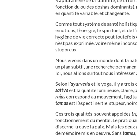
Kapha
amène de la stabilité, de la forc
fonction du ou des doshas dominants), 
en quantité variable, et changeante.
Comme tout système de santé holistique
émotions, l’énergie, le spirituel, et de
hygiène de vie correcte peut toutefois ê
n’est pas exprimée, voire même inconsc
stuporeux.
Nous vivons dans un monde dont la natu
un plan subtil, une recherche permanente
Ici, nous allons surtout nous intéresser
Selon l’
ayurveda
et le yoga, il y a troi
sattva
est la qualité lumineuse, claire, 
rajas
correspond au mouvement, l’agitati
tamas
est l’aspect inertie, stupeur, noir
Ces trois qualités, souvent appelées
tr
fonctionnement du mental. Le pratiquan
discerne, trouve la paix. Mais les deux 
de mémoire mis en oeuvre. Sans
tamas