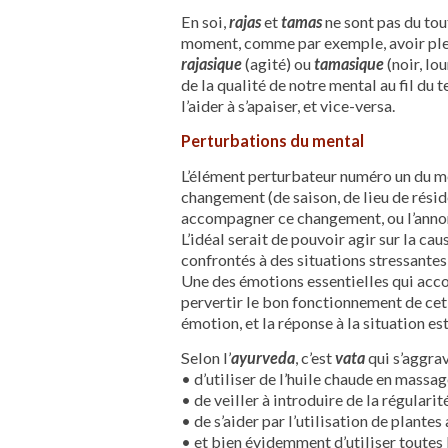
En soi,
rajas
et
tamas
ne sont pas du tout
moment, comme par exemple, avoir ple
rajasique
(agité) ou
tamasique
(noir, lo
de la qualité de notre mental au fil du 
l’aider à s’apaiser, et vice-versa.
Perturbations du mental
L’élément perturbateur numéro un du men
changement (de saison, de lieu de réside
accompagner ce changement, ou l’annon
L’idéal serait de pouvoir agir sur la 
confrontés à des situations stressantes
Une des émotions essentielles qui accom
pervertir le bon fonctionnement de cet 
émotion, et la réponse à la situation est
Selon l’
ayurveda
, c’est
vata
qui s’aggrav
• d’utiliser de l’huile chaude en massage
• de veiller à introduire de la régulari
• de s’aider par l’utilisation de plante
• et bien évidemment d’utiliser toutes l