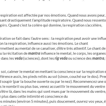
espiration est affectée par nos émotions. Quand nous avons peur, n
ant drastiquement l’amplitude respiratoire. Quand nous ressentons
irs. Quand c’est la colère qui domine, la respiration s’accélère,
iration se fait dans l’autre sens : la respiration peut avoir une in
çon la respiration, influence aussi les émotions. Le chant
rmettent au mental de se canaliser, d’être très attentif. Le chant d
ou la récitation de
mantra
influence le mental, le corps, les organe
 dans les
veda
(sciences), dont les
rig veda
ou science des
mantra
,
soi, calmer le mental en mettant la conscience sur la respiration e
érence assis, les pieds reliés au sol (sinon, couché sur le dos). P
d soupir (par la bouche ouverte ou par le nez). Recommencez une ou
s le nombril ou plus bas, venez accueillir le mouvement du ventre
u’être là, dans les mains qui sont mues par le mouvement du ventre, 
 plus dans cette intimité et conscience du
 minutes (environ 5 minutes), puis doucement, ouvrez vos yeux, é