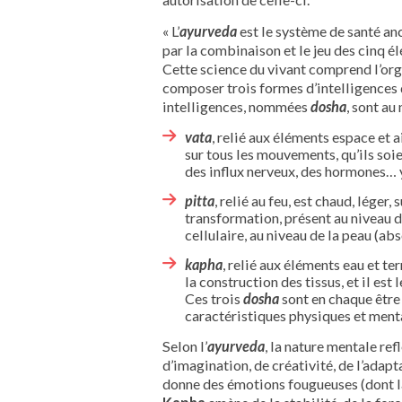
« L’
ayurveda
est le système de santé anc
par la combinaison et le jeu des cinq élém
Cette science du vivant comprend l’or
composer trois formes d’intelligences
intelligences, nommées
dosha
, sont au
vata
, relié aux éléments espace et ai
sur tous les mouvements, qu’ils soi
des influx nerveux, des hormones… 
pitta
, relié au feu, est chaud, lége
transformation, présent au niveau d
cellulaire, au niveau de la peau (ab
kapha
, relié aux éléments eau et ter
la construction des tissus, et il est
Ces trois
dosha
sont en chaque être 
caractéristiques physiques et menta
Selon l’
ayurveda
, la nature mentale re
d’imagination, de créativité, de l’adapta
donne des émotions fougueuses (dont la c