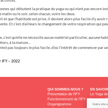
activités.
rsonnes qui débutent la pratique du yoga ou qui n’ont pas encore in
e matin ou le soir, selon chacun, voire les deux.
i et que l’habitude est prise, il devient alors plus facile d’y avoi
ésente. Et c’est d’ailleurs le changement de votre respiration qui p
, c’est qu’elle ne nécessite aucun matériel particulier, aucune habil
dehors, à la maison…
 ce n’est pas toujours le plus facile, d’où l’intérêt de commencer pa
 IFY – 2022
QUI SOMMES-NOUS ?
EN SAVOI
Présentation de l’IFY
Le Yoga de 
Fonctionnement de l’IFY
Les actuali
Organigramme
IFY & UEY
Notre site u