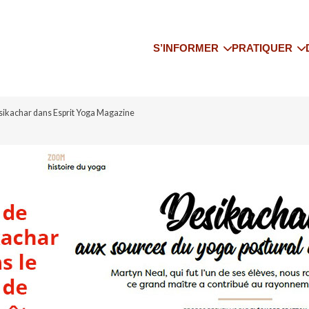
S’INFORMER
PRATIQUER
Le Yoga de l’IFY
Trouver un co
Qui sommes-nous
Trouver un pr
esikachar dans Esprit Yoga Magazine
yoga
Onze associations régionales
Trouver un st
Les actualités de IFY
Trouver un sé
Adhérer à l’IFY
S’assurer
Bibliographie