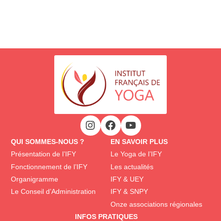
QUI SOMMES-NOUS ?
EN SAVOIR PLUS
Présentation de l’IFY
Le Yoga de l’IFY
Fonctionnement de l’IFY
Les actualités
Organigramme
IFY & UEY
Le Conseil d’Administration
IFY & SNPY
Onze associations régionales
INFOS PRATIQUES