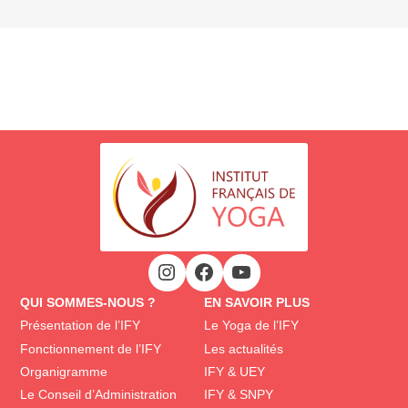
QUI SOMMES-NOUS ?
EN SAVOIR PLUS
Présentation de l’IFY
Le Yoga de l’IFY
Fonctionnement de l’IFY
Les actualités
Organigramme
IFY & UEY
Le Conseil d’Administration
IFY & SNPY