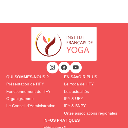
QUI SOMMES-NOUS ?
EN SAVOIR PLUS
Présentation de l’IFY
Le Yoga de l’IFY
Fonctionnement de l’IFY
Les actualités
Organigramme
IFY & UEY
Le Conseil d’Administration
IFY & SNPY
Onze associations régionales
INFOS PRATIQUES
Médiation