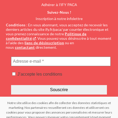
Adhérer à l’IFY PACA
Suivez-Nous !
Inscription à notre infolettre
Conditions
: En vous abonnant, vous acceptez de recevoir les
derniers articles du site ify.fr/paca/ par courrier électronique et
vous prenez connaissance de notre
Politique de
confidentialité
. Vous pouvez vous désinscrire à tout moment
à l’aide des
liens de désinscription
ou en
nous
contactant
directement.
Adresse
e-
mail
J’accepte les conditions
*
Notre site utilise des cookies afin de collecter des données statistiques et
marketing. Nos partenaires recueilleront ces données et utiliseront ces
© 2022 IFY Institut Français du Yoga | Tous droits réservés – Reproduction
cookies pour vous proposer des annonces personnalisées et mesurer leurs
interdite | Réalisation : – FRANCECOM, Agence digitale
performances. Vous pouvez révoquer votre consentement à tout moment.