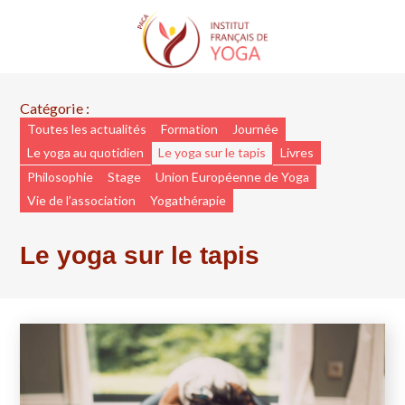
Trouver une formation
Qui sommes-nous
Trouver un cours
L’association IFY PACA
Trouver un professeur
Formateurs agréés
Les actualités
Catégorie :
Toutes les actualités
Formation
Journée
Bureau & CA
Le yoga au quotidien
Le yoga sur le tapis
Livres
Le yoga enseigné
Trouver un stage
Pré-requis
Nous contacter
Philosophie
Stage
Union Européenne de Yoga
Vie de l’association
Yogathérapie
Trouver un séminaire
Adhérer à l’IFY PACA
Le yoga sur le tapis
Associations partenaires
IFY National