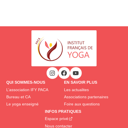
QUI SOMMES-NOUS
EN SAVOIR PLUS
L’association IFY PACA
Les actualites
Bureau et CA
Associations partenaires
Le yoga enseigné
Foire aux questions
INFOS PRATIQUES
Espace privé
Nous contacter