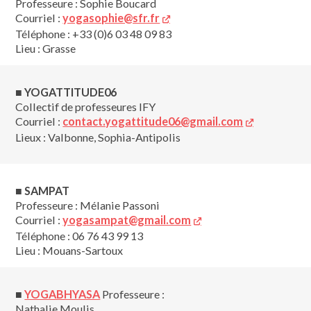
Professeure : Sophie Boucard
Courriel :
yogasophie@sfr.fr
Téléphone : +33 (0)6 03 48 09 83
Lieu : Grasse
■
YOGATTITUDE06
Collectif de professeures IFY
Courriel :
contact.yogattitude06@gmail.com
Lieux : Valbonne, Sophia-Antipolis
■ SAMPAT
Professeure : Mélanie Passoni
Courriel :
yogasampat@gmail.com
Téléphone : 06 76 43 99 13
Lieu : Mouans-Sartoux
■
YOGABHYASA
Professeure :
Nathalie Moulis