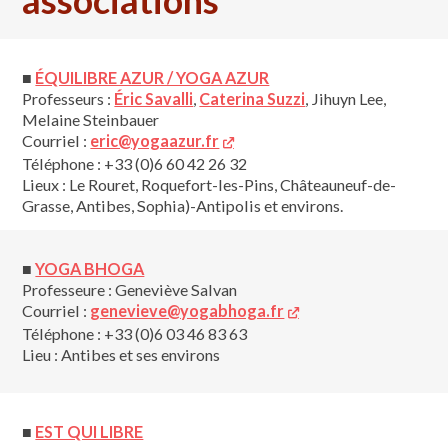
associations
■
ÉQUILIBRE AZUR / YOGA AZUR
Professeurs :
Éric Savalli
,
Caterina Suzzi
, Jihuyn Lee,
Melaine Steinbauer
Courriel :
eric@yogaazur.fr
Téléphone : +33 (0)6 60 42 26 32
Lieux : Le Rouret, Roquefort-les-Pins, Châteauneuf-de-
Grasse, Antibes, Sophia)-Antipolis et environs.
■
YOGA BHOGA
Professeure : Geneviève Salvan
Courriel :
genevieve@yogabhoga.fr
Téléphone : +33 (0)6 03 46 83 63
Lieu : Antibes et ses environs
■
EST QUI LIBRE