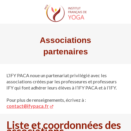
Trouver une formation
Qui sommes-nous
Trouver un cours
L’association IFY PACA
Trouver un professeur
Formateurs agréés
Les actualités
Associations
Bureau & CA
partenaires
Le yoga enseigné
Trouver un stage
Pré-requis
Nous contacter
Trouver un séminaire
Adhérer à l’IFY PACA
L’IFY PACA noue un partenariat privilégié avec les
Associations partenaires
associations créées par les professeures et professeurs
IFY qui font adhérer leurs élèves à l’IFY PACA et à l’IFY.
IFY National
Pour plus de renseignements, écrivez à :
contact@ifypaca.fr
Liste et coordonnées des