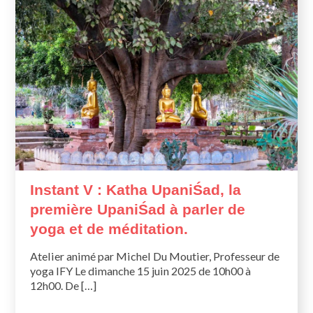
Instant V : Katha UpaniŚad, la
première UpaniŚad à parler de
yoga et de méditation.
Atelier animé par Michel Du Moutier, Professeur de
yoga IFY Le dimanche 15 juin 2025 de 10h00 à
12h00. De […]