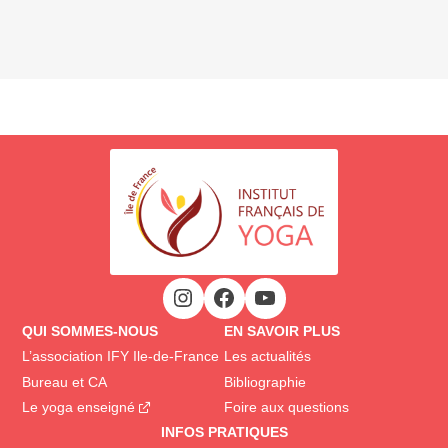
QUI SOMMES-NOUS
EN SAVOIR PLUS
L’association IFY Ile-de-France
Les actualités
Bureau et CA
Bibliographie
Le yoga enseigné
Foire aux questions
INFOS PRATIQUES