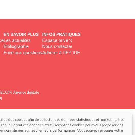
EN SAVOIR PLUS
INFOS PRATIQUES
ce
Les actualités
Espace privé
Bibliographie
Nous contacter
Foire aux questions
Adhérer à l’IFY IDF
ANCECOM, Agence digitale
U)
tilise des cookies afin de collecter des données statistiques et marketing. Nos
 recueilleront ces données et utiliseront ces cookies pour vous proposer des
ersonnalisées et mesurer leurs performances. Vous pouvez révoquer votre