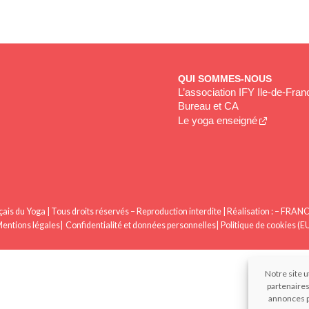
QUI SOMMES-NOUS
L’association IFY Ile-de-Fran
Bureau et CA
Le yoga enseigné
nçais du Yoga | Tous droits réservés – Reproduction interdite | Réalisation : – FR
entions légales
Confidentialité et données personnelles
Politique de cookies (E
Notre site u
partenaires
annonces p