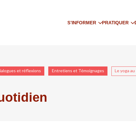
S’INFORMER
PRATIQUER
Qui sommes-nous
Trouver un co
Les actualités
Trouver un pr
Le yoga enseigné
Trouver un st
Qu’est-ce que IFY, l’Institut
Trouver un sé
ialogues et réflexions
Entretiens et Témoignages
Le yoga au
Français de Yoga ?
Adhérer à l’IFY IDF
Bibliographie
uotidien
IFY National