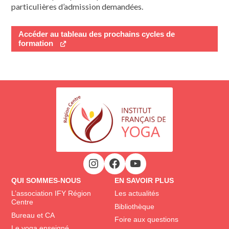
particulières d’admission demandées.
Accéder au tableau des prochains cycles de
formation
QUI SOMMES-NOUS
EN SAVOIR PLUS
L’association IFY Région
Les actualités
Centre
Bibliothèque
Bureau et CA
Foire aux questions
Le yoga enseigné