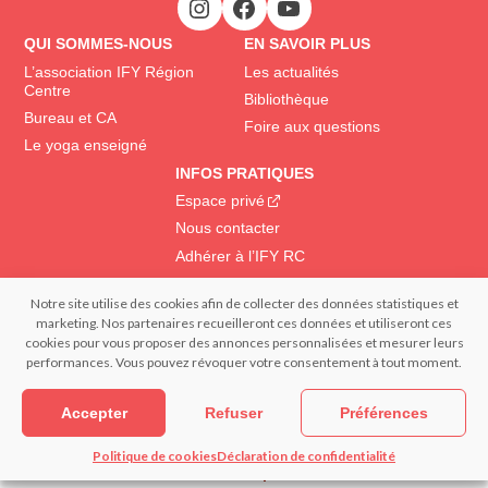
QUI SOMMES-NOUS
EN SAVOIR PLUS
L’association IFY Région
Les actualités
Centre
Bibliothèque
Bureau et CA
Foire aux questions
Le yoga enseigné
INFOS PRATIQUES
Espace privé
Nous contacter
Adhérer à l’IFY RC
Notre site utilise des cookies afin de collecter des données statistiques et
© 2022 IFY Institut Français du Yoga | Tous droits réservés – Reproduction
marketing. Nos partenaires recueilleront ces données et utiliseront ces
interdite | Réalisation : – FRANCECOM, Agence digitale
cookies pour vous proposer des annonces personnalisées et mesurer leurs
Mentions légales
Confidentialité et données personnelles
performances. Vous pouvez révoquer votre consentement à tout moment.
Politique de cookies (EU)
Accepter
Refuser
Préférences
Politique de cookies
Déclaration de confidentialité
S’informer
Pratiquer
Devenir
Espace privé
professeur