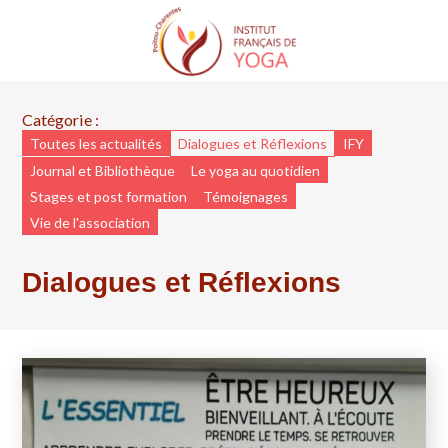
Trouver une formation
Qui sommes-nous
Trouver un cours
L’association IFY Poitou Charentes
Trouver un professeur
Formateurs agréés
Les actualités
Catégorie :
Toutes les actualités
Dialogues et Réflexions
IFY
Bureau & CA
Journal et Bibliothèque
Le yoga au quotidien
Le yoga enseigné et nos professeurs
Trouver un stage
Pré-requis
Nous contacter
Stages et post formation
Témoignages
Vie de l'association
Trouver un séminaire
Adhérer à l’IFY PC
Dialogues et Réflexions
Bibliothèque
IFY National