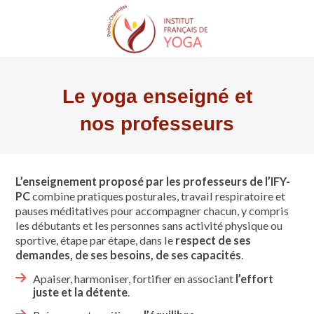
Trouver une formation
Qui sommes-nous
Trouver un cours
L’association IFY Poitou Charentes
Trouver un professeur
Formateurs agréés
Les actualités
Le yoga enseigné et
Bureau & CA
nos professeurs
Le yoga enseigné et nos professeurs
Trouver un stage
Pré-requis
Nous contacter
Trouver un séminaire
Adhérer à l’IFY PC
L’enseignement proposé par les professeurs de l’IFY-
Bibliothèque
PC
combine pratiques posturales, travail respiratoire et
pauses méditatives pour accompagner chacun, y compris
les débutants et les personnes sans activité physique ou
IFY National
sportive, étape par étape, dans le
respect de ses
demandes, de ses besoins, de ses capacités
.
Apaiser, harmoniser, fortifier en associant
l’effort
juste et la détente
.