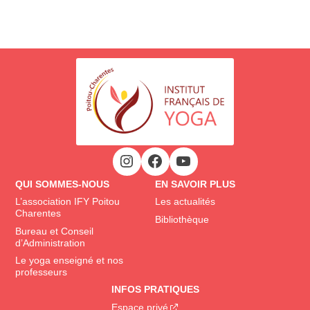
QUI SOMMES-NOUS
EN SAVOIR PLUS
L’association IFY Poitou
Les actualités
Charentes
Bibliothèque
Bureau et Conseil
d’Administration
Le yoga enseigné et nos
professeurs
INFOS PRATIQUES
Espace privé