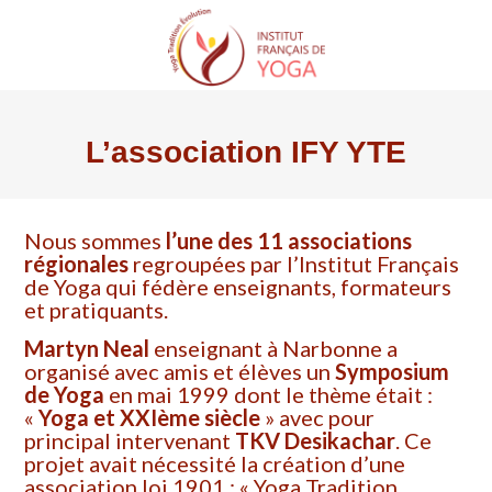
Trouver une formation
Qui sommes-nous
Trouver un cours
L’association IFY Yoga Tradition Évolution
Trouver un professeur
Formateurs agréés
Les actualités
L’association IFY YTE
Bureau & CA
Le yoga enseigné
Trouver un stage
Pré-requis
Nous contacter
Nous sommes
l’une des 11 associations
Trouver un séminaire
Adhérez à l’IFY YTE
régionales
regroupées par l’Institut Français
de Yoga qui fédère enseignants, formateurs
Bibliographie
et pratiquants.
Martyn Neal
enseignant à Narbonne a
IFY National
organisé avec amis et élèves un
Symposium
de Yoga
en mai 1999 dont le thème était :
«
Yoga et XXIème siècle
» avec pour
principal intervenant
TKV Desikachar
. Ce
projet avait nécessité la création d’une
association loi 1901 : « Yoga Tradition