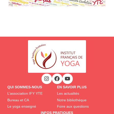
QUI SOMMES-NOUS
EN SAVOIR PLUS
L’association IFY YTE
Les actualités
Bureau et CA
Notre bibliothèque
Le yoga enseigné
Foire aux questions
INFOS PRATIQUES