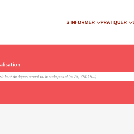
S’INFORMER
PRATIQUER
Qui sommes-nous
Trouver un co
Les actualités
Trouver un pr
Le yoga enseigné
Trouver un st
alisation
Adhérer à l’IFY SO
Trouver un sé
Bibliographie
IFY National