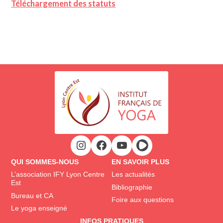
Téléchargement des statuts
QUI SOMMES-NOUS
EN SAVOIR PLUS
L’association IFY Lyon Centre
Les actualités
Est
Bibliographie
Bureau et CA
Foire aux questions
Le yoga enseigné
INFOS PRATIQUES