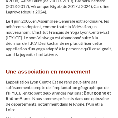
à 2008), Aline Faure (de 2008 à 2013), Barbara Bernard
(2013-2017), Véronique Bigot (de 2017 à 2024), Caroline
Lagrève (depuis 2024).
Le 4 juin 2005, en Assemblée Générale extraordinaire, les
adhérents adoptent, comme toute la fédération, un
nouveau nom : L’Institut Français de Yoga Lyon Centre-Est
(IFYLCE). Le nom Viniyoga est abandonné suite à la
décision de T.K.V. Desikachar de ne plus utiliser cette
appellation d’un yoga adapté à la personne qu’il enseignait,
car il la jugeait « limitative ».
Une association en mouvement
L’appellation Lyon Centre Est ne rend peut-être pas
suffisamment compte de l’implantation géographique de
l’IFYLCE, englobant deux grandes régions :
Bourgogne et
Rhône-Alpes
. Nous sommes présents dans une quinzaine
de départements, notamment dans le Rhône, l’Ain et la
Loire.