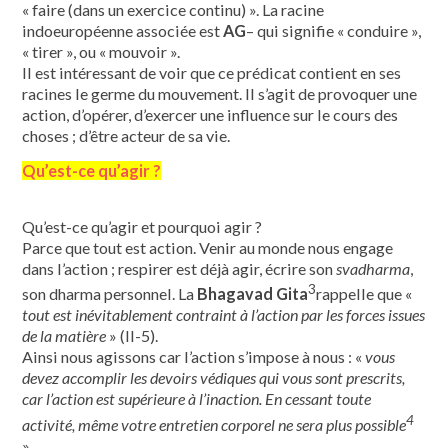
« faire (dans un exercice continu) ». La racine
indoeuropéenne associée est
AG
– qui signifie « conduire »,
« tirer », ou « mouvoir ».
Il est intéressant de voir que ce prédicat contient en ses
racines le germe du mouvement. Il s’agit de provoquer une
action, d’opérer, d’exercer une influence sur le cours des
choses ; d’être acteur de sa vie.
Qu’est-ce qu’agir ?
Qu’est-ce qu’agir et pourquoi agir ?
Parce que tout est action. Venir au monde nous engage
dans l’action ; respirer est déjà agir, écrire son
svadharma
,
3
son dharma personnel. La
Bhagavad Gita
rappelle que «
tout est inévitablement contraint à l’action par les forces issues
de la matière
» (II-5).
Ainsi nous agissons car l’action s’impose à nous : «
vous
devez accomplir les devoirs védiques qui vous sont prescrits,
car l’action est supérieure à l’inaction. En cessant toute
4
activité, même votre entretien corporel ne sera plus possible
».