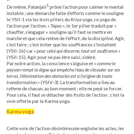
5
De même, Patanjali
prône l’action pour calmer le mental
instable ; une démarche faite d’efforts comme le souligne
le YSII-1 via les trois piliers du
Kriya-yoga
, ce yoga de
l’action par l’action.
« Tapas
», le 1er pilier traduit par «
chauffer, s’engager » souligne qu’il faut se mettre en
marche et que cela relève de l’effort, de la discipline. Agir,
c’est faire ; c’est éviter que les souffrances s’installent
(YSII-16) car «
pour celui qui discerne, tout est souffrance
»
(YSII-15). Agir pour ne pas être saisi, sidéré.
Par notre action, la conscience s’aiguise et «
comme le
paysan rompt la digue qui empêche l’eau de s’écouler sur ses
terres, l’élimination des obstacles est à l’origine de toute
transformation
» (YSIV-3). La transformation a lieu au
rythme de chacun, au bon moment ; elle ne peut se forcer.
Pour cela, il faut se détacher des fruits de l’action ; c’est la
voie offerte par le Karma yoga.
Karma yoga
Cette voie de l’action désintéressée englobe les actes, les