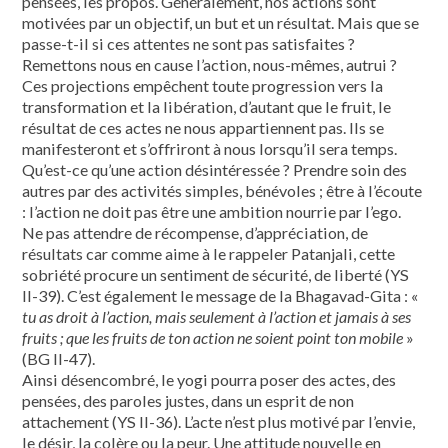
pensées, les propos. Généralement, nos actions sont
motivées par un objectif, un but et un résultat. Mais que se
passe-t-il si ces attentes ne sont pas satisfaites ?
Remettons nous en cause l’action, nous-mêmes, autrui ?
Ces projections empêchent toute progression vers la
transformation et la libération, d’autant que le fruit, le
résultat de ces actes ne nous appartiennent pas. Ils se
manifesteront et s’offriront à nous lorsqu’il sera temps.
Qu’est-ce qu’une action désintéressée ? Prendre soin des
autres par des activités simples, bénévoles ; être à l’écoute
: l’action ne doit pas être une ambition nourrie par l’ego.
Ne pas attendre de récompense, d’appréciation, de
résultats car comme aime à le rappeler Patanjali, cette
sobriété procure un sentiment de sécurité, de liberté (YS
II-39). C’est également le message de la Bhagavad-Gita : «
tu as droit à l’action, mais seulement à l’action et jamais à ses
fruits ; que les fruits de ton action ne soient point ton mobile
»
(BG II-47).
Ainsi désencombré, le yogi pourra poser des actes, des
pensées, des paroles justes, dans un esprit de non
attachement (YS II-36). L’acte n’est plus motivé par l’envie,
le désir, la colère ou la peur. Une attitude nouvelle en