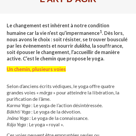
Le changement est inhérent à notre condition
1
humaine car la vie n’est qu’impermanence
. Dès lors,
nous avons le choix : soit résister, se trouver bousculé
par les évènements et nourrir
dukkha
, la souffrance,
soit épouser le changement, l’accueillir de manière
active. C’est le chemin que propose le yoga.
Un chemin, plusieurs voies
Selon d’anciens écrits védiques, le yoga offre quatre
grandes voies «
mârga
» pour atteindre la libération, la
purification de l’âme.
Karma Yoga
: Le yoga de l’action désintéressée.
Bâkhti Yoga
: Le yoga de la dévotion.
Jnâna Yoga
: Le yoga de la connaissance.
Râja Yoga
: Le yoga « royal ».
Ces voies peuvent être empruntées seules ou