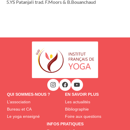
5.YS Patanjali trad. F.Moors & B.Bouanchaud
QUI SOMMES-NOUS ?
EN SAVOIR PLUS
L’association
Les actualités
Bureau et CA
Bibliographie
Le yoga enseigné
Foire aux questions
INFOS PRATIQUES