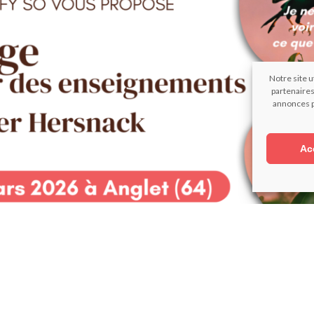
Notre site u
partenaires
annonces p
Ac