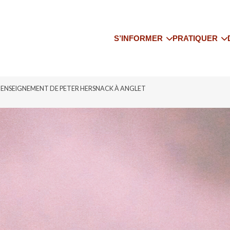
S’INFORMER
PRATIQUER
Qui sommes-nous
Trouver un co
Les actualités
Trouver un pr
’ENSEIGNEMENT DE PETER HERSNACK À ANGLET
Le yoga enseigné
Trouver un st
Adhérer à l’IFY SO
Trouver un sé
Bibliographie
IFY National