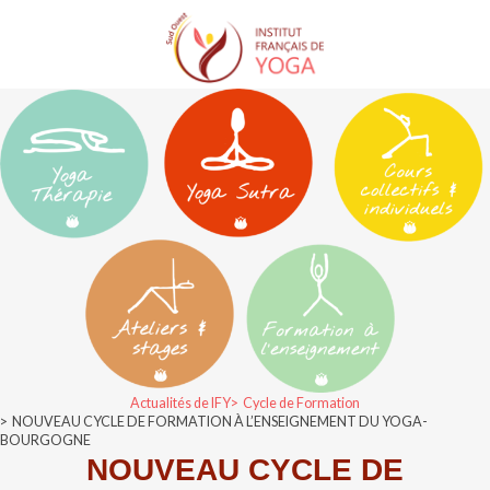
Trouver une formation
Qui sommes-nous
Trouver un cours
L’association IFY Sud Ouest
Trouver un professeur
Formateurs agréés
Les actualités
Bureau & CA
Le yoga enseigné
Trouver un stage
Pré-requis
Nous contacter
Trouver un séminaire
Adhérer à l’IFY SO
Bibliographie
IFY National
Actualités de IFY
Cycle de Formation
NOUVEAU CYCLE DE FORMATION À L’ENSEIGNEMENT DU YOGA-
BOURGOGNE
NOUVEAU CYCLE DE