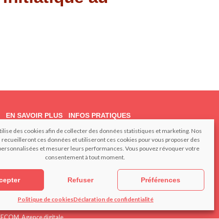
EN SAVOIR PLUS
INFOS PRATIQUES
st
Les actualités
Espace privé
tilise des cookies afin de collecter des données statistiques et marketing. Nos
Bibliographie
Nous contacter
 recueilleront ces données et utiliseront ces cookies pour vous proposer des
Foire aux questions
Adhérer à l’IFY SO
ersonnalisées et mesurer leurs performances. Vous pouvez révoquer votre
consentement à tout moment.
cepter
Refuser
Préférences
Politique de cookies
Déclaration de confidentialité
ANCECOM, Agence digitale