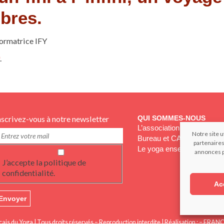
bres.
Formatrice IFY
.
nscrivez-vous à notre newsletter
QUI SOMMES-NOUS
L’association IFY Sud Oue
Notre site u
Bureau et CA
partenaires
Le yoga enseigné
annonces p
J’accepte la politique de
confidentialité.
Ac
nçais du Yoga | Tous droits réservés – Reproduction interdite | Réalisation : – FR