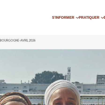
S’INFORMER
PRATIQUER
Qui sommes-nous
Trouver un co
Les actualités
Trouver un pr
E-BOURGOGNE-AVRIL 2026
Le yoga enseigné
Trouver un st
Adhérer à l’IFY SO
Trouver un sé
Bibliographie
IFY National