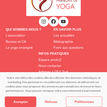
QUI SOMMES-NOUS ?
EN SAVOIR PLUS
L’association
Les actualités
Bureau et CA
Bibliographie
Le yoga enseigné
Foire aux questions
INFOS PRATIQUES
Espace privé
Nous contacter
Adhérer à l’IFY Sud
Notre site utilise des cookies afin de collecter des données statistiques et
marketing. Nos partenaires recueilleront ces données et utiliseront ces
© 2022 IFY Institut Français du Yoga | Tous droits réservés – Reproduction
cookies pour vous proposer des annonces personnalisées et mesurer leurs
interdite | Réalisation : – FRANCECOM, Agence digitale
performances. Vous pouvez révoquer votre consentement à tout moment.
Confidentialité et données personnelles
Mentions légales
Politique de cookies (EU)
Accepter
Refuser
Préférences