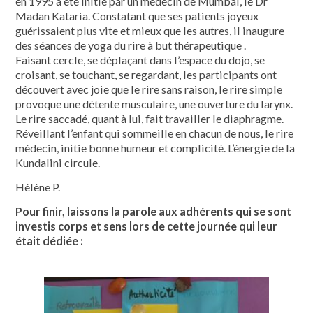
en 1995 a été initié par un médecin de Mumbai, le Dr
Madan Kataria. Constatant que ses patients joyeux
guérissaient plus vite et mieux que les autres, il inaugure
des séances de yoga du rire à but thérapeutique .
Faisant cercle, se déplaçant dans l’espace du dojo, se
croisant, se touchant, se regardant, les participants ont
découvert avec joie que le rire sans raison, le rire simple
provoque une détente musculaire, une ouverture du larynx.
Le rire saccadé, quant à lui, fait travailler le diaphragme.
Réveillant l’enfant qui sommeille en chacun de nous, le rire
médecin, initie bonne humeur et complicité. L’énergie de la
Kundalini circule.
Hélène P.
Pour finir, laissons la parole aux adhérents qui se sont
investis corps et sens lors de cette journée qui leur
était dédiée :