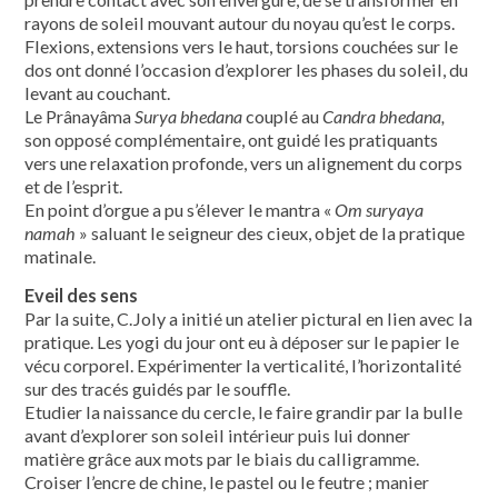
rayons de soleil mouvant autour du noyau qu’est le corps.
Flexions, extensions vers le haut, torsions couchées sur le
dos ont donné l’occasion d’explorer les phases du soleil, du
levant au couchant.
Le Prânayâma
Surya bhedana
couplé au
Candra bhedana,
son opposé complémentaire, ont guidé les pratiquants
vers une relaxation profonde, vers un alignement du corps
et de l’esprit.
En point d’orgue a pu s’élever le mantra «
Om suryaya
namah
» saluant le seigneur des cieux, objet de la pratique
matinale.
Eveil des sens
Par la suite, C.Joly a initié un atelier pictural en lien avec la
pratique. Les yogi du jour ont eu à déposer sur le papier le
vécu corporel. Expérimenter la verticalité, l’horizontalité
sur des tracés guidés par le souffle.
Etudier la naissance du cercle, le faire grandir par la bulle
avant d’explorer son soleil intérieur puis lui donner
matière grâce aux mots par le biais du calligramme.
Croiser l’encre de chine, le pastel ou le feutre ; manier