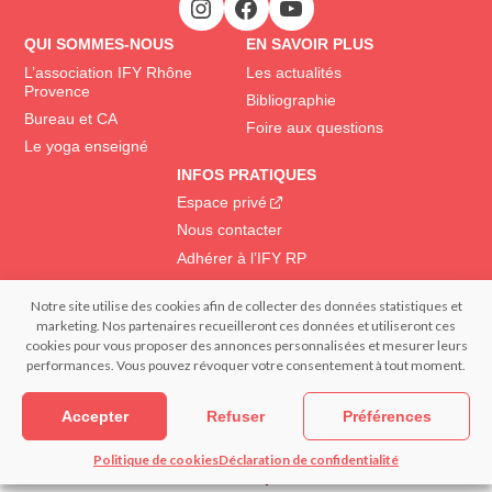
QUI SOMMES-NOUS
EN SAVOIR PLUS
L’association IFY Rhône
Les actualités
Provence
Bibliographie
Bureau et CA
Foire aux questions
Le yoga enseigné
INFOS PRATIQUES
Espace privé
Nous contacter
Adhérer à l’IFY RP
Notre site utilise des cookies afin de collecter des données statistiques et
© 2022 IFY Institut Français du Yoga | Tous droits réservés – Reproduction
marketing. Nos partenaires recueilleront ces données et utiliseront ces
interdite | Réalisation : – FRANCECOM, Agence digitale
cookies pour vous proposer des annonces personnalisées et mesurer leurs
Mentions légales
Confidentialité et données personnelles
performances. Vous pouvez révoquer votre consentement à tout moment.
Politique de cookies (EU)
Accepter
Refuser
Préférences
Politique de cookies
Déclaration de confidentialité
S’informer
Pratiquer
Devenir
Espace privé
professeur