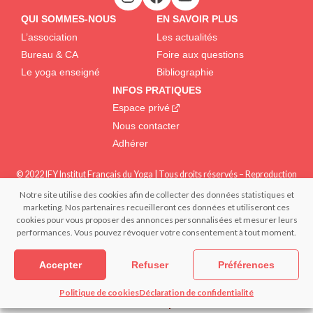
QUI SOMMES-NOUS
EN SAVOIR PLUS
L’association
Les actualités
Bureau & CA
Foire aux questions
Le yoga enseigné
Bibliographie
INFOS PRATIQUES
Espace privé
Nous contacter
Adhérer
© 2022 IFY Institut Français du Yoga | Tous droits réservés – Reproduction
interdite | Réalisation : – FRANCECOM, Agence digitale
Notre site utilise des cookies afin de collecter des données statistiques et
Mentions légales
Confidentialité et données personnelles
marketing. Nos partenaires recueilleront ces données et utiliseront ces
Politique de cookies (EU)
cookies pour vous proposer des annonces personnalisées et mesurer leurs
performances. Vous pouvez révoquer votre consentement à tout moment.
Accepter
Refuser
Préférences
Politique de cookies
Déclaration de confidentialité
S’informer
Pratiquer
Devenir
Espace privé
professeur